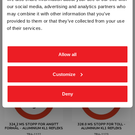
Vennligst velg portal
our social media, advertising and analytics partners who
may combine it with other information that you’ve
provided to them or that they’ve collected from your use
BEDRIFT
PRIVAT
of their services.
ekskl. mva.
inkl. mva.
320 MS AKSELLASTGRENSE -
322 MS BOGGILASTGRENSE -
ALUMINIUM KL1 REFLEKS
ALUMINIUM KL1 REFLEKS
Allow all
TRA-1119
TRA-1120
Fra
kr 2 518,75
Fra
kr 2 518,75
Customize
Deny
324.2 MS STOPP FOR ANGITT
326.0 MS STOPP FOR TOLL -
FORMÅL - ALUMINIUM KL1 REFLEKS
ALUMINIUM KL1 REFLEKS
TRA-1122
TRA-1123