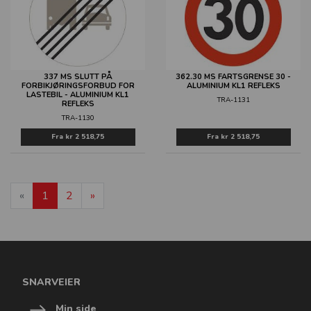
337 MS SLUTT PÅ
362.30 MS FARTSGRENSE 30 -
FORBIKJØRINGSFORBUD FOR
ALUMINIUM KL1 REFLEKS
LASTEBIL - ALUMINIUM KL1
TRA-1131
REFLEKS
TRA-1130
Fra
kr 2 518,75
Fra
kr 2 518,75
«
1
2
»
SNARVEIER
Min side