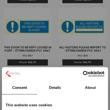
Fra
kr 503,75
Fra
kr 503,75
THIS DOOR TO BE KEPT LOCKED IN
ALL VISITORS PLEASE REPORT TO
PORT - ETTERLYSENDE PVC SKILT
- ETTERLYSENDE PVC SKILT
IMO-807
IMO-808
Fra
kr 503,75
Fra
kr 503,75
Consent
Details
About
This website uses cookies
1 2 3, TRE ULÅSTE LÅSER -
1 2 3, TO ULÅSTE LÅSER, EN LÅST