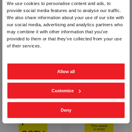
We use cookies to personalise content and ads, to
ETTERLYSENDE PVC SKILT
- ETTERLYSENDE PVC SKILT
provide social media features and to analyse our traffic.
IMO-811
IMO-812
Vennligst velg portal
We also share information about your use of our site with
Fra
kr 1 263,75
Fra
kr 1 263,75
our social media, advertising and analytics partners who
may combine it with other information that you’ve
provided to them or that they’ve collected from your use
BEDRIFT
PRIVAT
of their services.
ekskl. mva.
inkl. mva.
Allow all
1 2 3, EN ULÅST LÅS, TO LÅSTE -
1 2 3, TRE LÅSTE LÅSER -
ETTERLYSENDE PVC SKILT
ETTERLYSENDE PVC SKILT
IMO-813
IMO-814
Customize
Fra
kr 1 263,75
Fra
kr 1 263,75
Deny