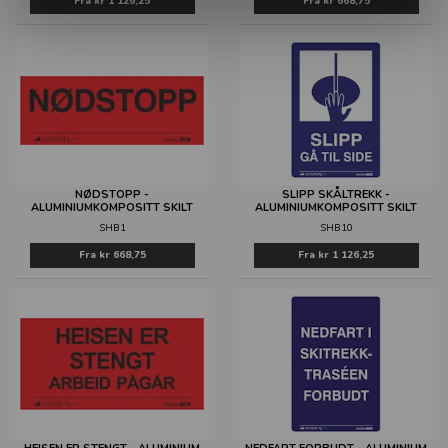
Fra
kr 1 126,25
Fra
kr 668,75
NØDSTOPP -
SLIPP SKÅLTREKK -
ALUMINIUMKOMPOSITT SKILT
ALUMINIUMKOMPOSITT SKILT
SHB1
SHB10
Fra
kr 668,75
Fra
kr 1 126,25