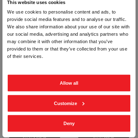
This website uses cookies
We use cookies to personalise content and ads, to
provide social media features and to analyse our traffic.
Vennligst velg portal
We also share information about your use of our site with
our social media, advertising and analytics partners who
may combine it with other information that you’ve
BRUK IKKE LANGE LØST HENGENDE
AVSTIGNING MED PIL SKILT
- ALUMINIUM KOMPOSITT SKILT
SHA2
provided to them or that they’ve collected from your use
BEDRIFT
SHA1
PRIVAT
of their services.
ekskl. mva.
inkl. mva.
Fra
kr 1 126,25
Fra
kr 1 126,25
Allow all
Customize
HOLD RIKTIG AVSTAND -
FOR TAUTREKK - ALUMINIUM
Deny
ALUMINIUM KOMPOSITT SKILT
KOMPOSITT SKILT
SHA4
SHA5