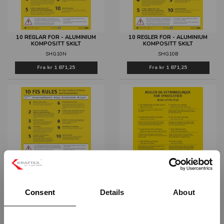
10 REGLAR FOR - ALUMINIUM
10 REGLER FOR - ALUMINIUM
KOMPOSITT SKILT
KOMPOSITT SKILT
SHG10N
SHG10B
Fra
kr 1 871,25
Fra
kr 1 871,25
10 RULES FOR - ALUMINIUM
REGLER OG RETNINGSLINJER FOR
KOMPOSITT SKILT
SYKKELSTIER
SHG10E
SHE33
Consent
Details
About
Fra
kr 1 871,25
Fra
kr 1 871,25