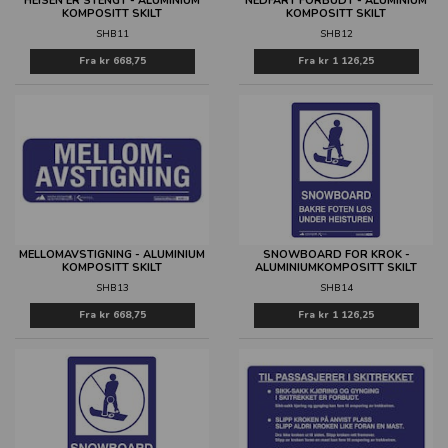
HEISEN ER STENGT - ALUMINIUM
NEDFART FORBUDT - ALUMINIUM
KOMPOSITT SKILT
KOMPOSITT SKILT
SHB11
SHB12
Fra
kr 668,75
Fra
kr 1 126,25
MELLOMAVSTIGNING - ALUMINIUM
SNOWBOARD FOR KROK -
KOMPOSITT SKILT
ALUMINIUMKOMPOSITT SKILT
SHB13
SHB14
Fra
kr 668,75
Fra
kr 1 126,25