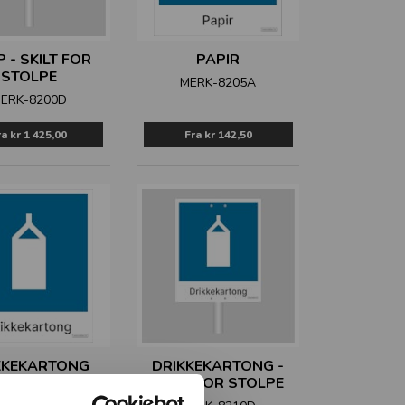
 - SKILT FOR
PAPIR
STOLPE
MERK-8205A
ERK-8200D
ra
kr 1 425,00
Fra
kr 142,50
KKEKARTONG
DRIKKEKARTONG -
SKILT FOR STOLPE
ERK-8210A