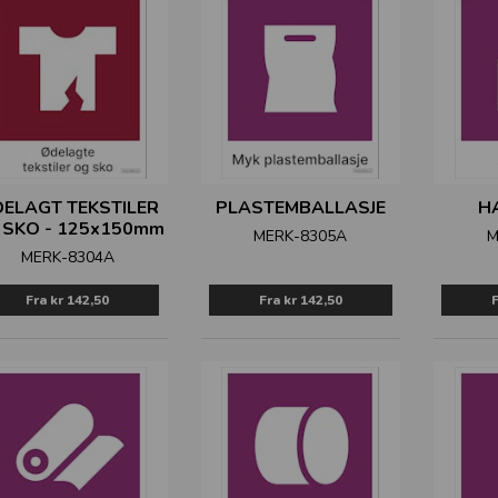
ELAGT TEKSTILER
PLASTEMBALLASJE
H
 SKO - 125x150mm
MERK-8305A
M
MERK-8304A
Fra
kr 142,50
Fra
kr 142,50