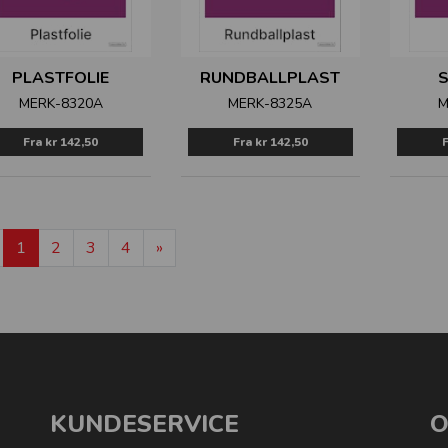
PLASTFOLIE
RUNDBALLPLAST
MERK-8320A
MERK-8325A
M
Fra
kr 142,50
Fra
kr 142,50
1
2
3
4
»
KUNDESERVICE
O