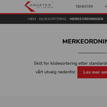
Kraftex - nr 1 på s
TJENESTER
HJEM
-
KILDESORTERING
-
MERKEORDNINGEN
MERKEORDNI
Skilt for kildesortering etter standa
vårt utvalg nedenfor.
Les mer o