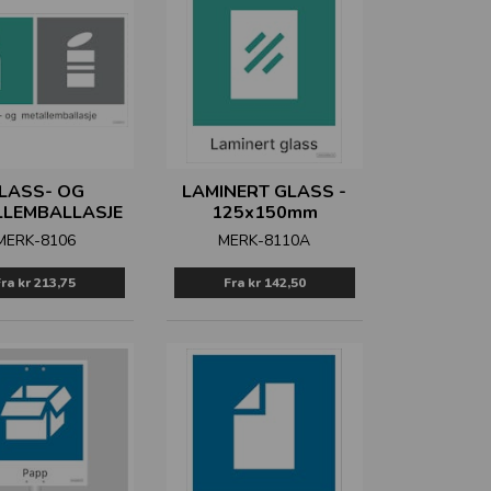
LASS- OG
LAMINERT GLASS -
LLEMBALLASJE
125x150mm
MERK-8106
MERK-8110A
Fra
kr 213,75
Fra
kr 142,50