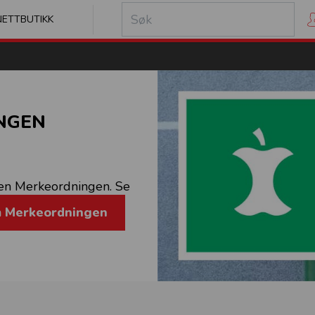
kilt
NETTBUTIKK
NGEN
rden Merkeordningen. Se
m Merkeordningen