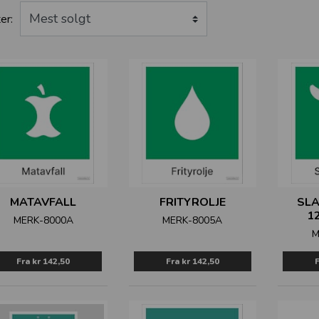
er:
MATAVFALL
FRITYROLJE
SLA
1
MERK-8000A
MERK-8005A
M
Fra
kr 142,50
Fra
kr 142,50