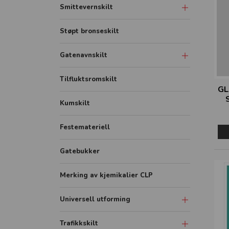
Smittevernskilt
Skilt
Støpt bronseskilt
Sonemarkering - Sklisikker gulvfolie
Gatenavnskilt
Avstandmarkering - Sklisikker
gulvfolie
Gatenavn refleks aluminium
Tilfluktsromskilt
GL
Hygieneskjermer
Gatenavn støpt
Kumskilt
Banner
Festemateriell
Rollup
FHI plakater
Gatebukker
Merking av kjemikalier CLP
Universell utforming
Symbolskilt
Trafikkskilt