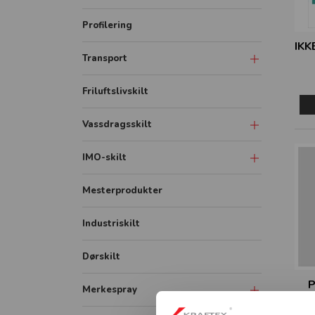
Skiltsystem
Forbudsskilt
Profilering
Taktile skilt
IKK
Tunnelskilt
Transport
Piktogram skilt
Varslingsutstyr
ADR / farlig gods
Friluftslivskilt
Opplysningsskilt
Lastebil
Fareskilt
Vassdragsskilt
Bildekor
Veiarbeid og arbeidsvarsling
Vassdrag målestav
IMO-skilt
Container
Påbudsskilt
Vassdrag opplysningsskilt
IMO Safety signs
Mesterprodukter
Markering
Vassdrag fareskilt
IMO Fire signs
Industriskilt
Vikeplikt og forskjørsrett
Vassdrag forbudsskilt
IMO ISPS signs
Vassdrag underskilt
Dørskilt
IMO Combination signs
Vassdrag påbudsskilt
P
Merkespray