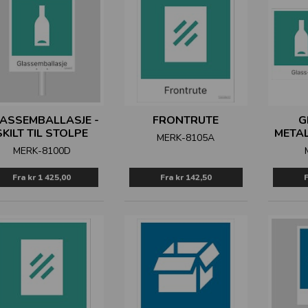
ASSEMBALLASJE -
FRONTRUTE
G
SKILT TIL STOLPE
META
MERK-8105A
MERK-8100D
Fra
kr 1 425,00
Fra
kr 142,50