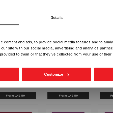
MERK-8205D
Fra
kr 1 425,00
Fra
kr 213,75
Details
Vennligst velg portal
e content and ads, to provide social media features and to analy
BEDRIFT
PRIVAT
 our site with our social media, advertising and analytics partn
ekskl. mva.
inkl. mva.
 provided to them or that they’ve collected from your use of their
PAPIR TIL
PLASTEMBALLASJE
PLAST
Customize
MAKULERING
SKIL
MERK-8300A
MERK-8215A
M
Fra
kr 142,50
Fra
kr 142,50
F