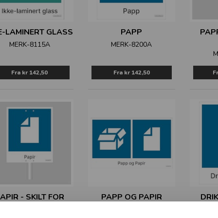
E-LAMINERT GLASS
PAPP
PAPP
MERK-8115A
MERK-8200A
M
Fra
kr 142,50
Fra
kr 142,50
F
APIR - SKILT FOR
PAPP OG PAPIR
DRI
STOLPE
MERK-8206
M