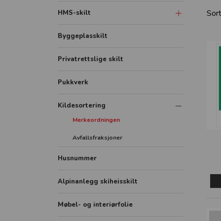
Sort
HMS-skilt
Advarsel og fare
Byggeplasskilt
Påbud
Privatrettslige skilt
Forbud
Pukkverk
Brann
Redning og rømning
Kildesortering
Merkeordningen
Diverse
Avfallsfraksjoner
Husnummer
Alpinanlegg skiheisskilt
Møbel- og interiørfolie