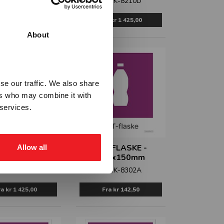
MERK-8210D
Fra
kr 142,50
Fra
kr 1 425,00
About
se our traffic. We also share
ers who may combine it with
 services.
EMBALLASJE -
PET FLASKE -
Allow all
T TIL STOLPE
125x150mm
ERK-8300D
MERK-8302A
ra
kr 1 425,00
Fra
kr 142,50