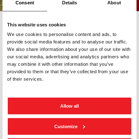
Consent
Details
About
Vi er en av landets ledende skiltprodusenter
This website uses cookies
We use cookies to personalise content and ads, to
Kraftex har lange og stolte tradisjoner. Vårt spekter
provide social media features and to analyse our traffic.
av produkter og produksjonsmetoder, gjør oss til
We also share information about your use of our site with
totalleverandør innen skilt og dekor.
our social media, advertising and analytics partners who
may combine it with other information that you’ve
Vi i Kraftex kaller oss nr. 1 på skilt i Norge, fordi vi har en
provided to them or that they’ve collected from your use
unik bredde i kunder, produksjonsmetoder og sortiment.
of their services.
Hos oss finner du alt fra enkle dørskilt og husnummer, til
store fasadeskilt og håndlagde våpenskjold.
Siden 1941 har våre skilt vist vei, informert, advart og
Allow all
utsmykket. Du kan se «avtrykket» vårt over hele landet. På
husvegger og postkassestativ, skoler og sykehus. I rådhus
og bysentrum, bedriftslokaler og gågater. Langs veier,
Customize
offshore og på byggeplasser.