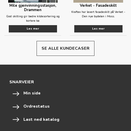
Mile gjenvinningsstasjon,
Verket - Fasadeskilt
Drammen
Kraftex har levert fasadeskilt på Verket -
God skilting gir bedre kildesortering og
Den nye bydelen i Moss.
kortere kø.
Les mer
Les mer
SE ALLE KUNDECASER
SNARVEIER
Min side
Ordrestatus
Last ned katalog