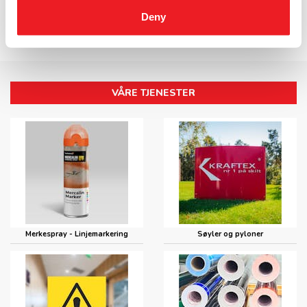
Deny
LES MER OM KRAFTEX
VÅRE TJENESTER
Merkespray - Linjemarkering
Søyler og pyloner