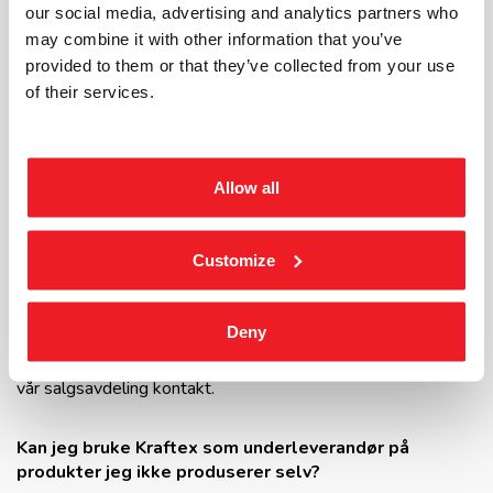
our social media, advertising and analytics partners who
kan spesialutviklede skilt for nettopp din bedrift være
may combine it with other information that you’ve
enkelt tilgjengelig for dine kollegaer. Vi kan også bistå med
provided to them or that they’ve collected from your use
velge ut produkter og din bedrifts unike skiltutvalg
of their services.
tilgjengelig slik at bedriftens merkevare blir ivaretatt.
Løsningen forenkler innkjøpsprosessen og sikrer en enhetlig
visuell profil.
Ta kontakt
for mer informasjon.
Allow all
Hvordan kan jeg bli forhandler av dørskiltene til
Kraftex?
Customize
Kraftex har over 400 forhandlere over hele Norge. Vi er
alltid på utkikk etter bedrifter som ønsker å selge våre
Deny
produkter. Skriv litt om ditt firma og dine tanker
her
, så tar
vår salgsavdeling kontakt.
Kan jeg bruke Kraftex som underleverandør på
produkter jeg ikke produserer selv?