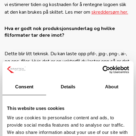
vi estimerer tiden og kostnaden for å rentegne logoen slik
at den kan brukes på skiltet. Les mer om
skreddersøm her.
Hva er godt nok produksjonsunderlag og hvilke
filformater tar dere imot?
Dette blir litt teknisk. Du kan laste opp pfd-, jpg-, png-, ai-,
og eps-filer. Hvis det er en vektorfil du laster opp så er det
viktig at alle skrifter er fjernet. Bildefiler skal helst ha
300dpi i 1:1 størrelse. Var dette helt gresk for deg, ta
kontakt med kundeservice ved å benytte vårt
Consent
Details
About
kontaktskjema
.
Vi er et firma med flere avdelinger. Hvordan kan dere
This website uses cookies
hjelpe oss med å forenkle våre innkjøp?
We use cookies to personalise content and ads, to
provide social media features and to analyse our traffic.
We also share information about your use of our site with
Vi kan sette opp en tilpasset variant av vår nettbutikk. Her