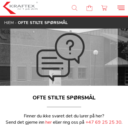
Kraftex - nr 1 på skilt
HJEM
-
OFTE STILTE SPØRSMÅL
OFTE STILTE SPØRSMÅL
Finner du ikke svaret det du lurer på her?
Send det gjerne inn
her
eller ring oss på
+47 69 25 25 30
.