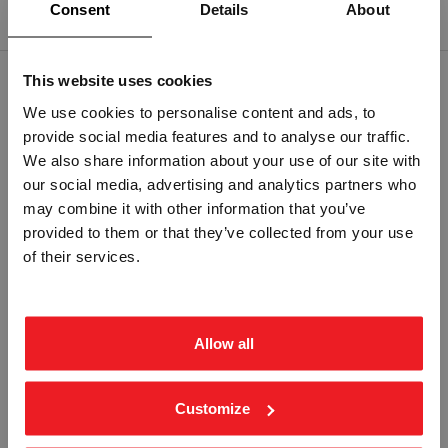
Consent
Details
About
This website uses cookies
RELATERTE PRODUKTER
We use cookies to personalise content and ads, to
provide social media features and to analyse our traffic.
Vennligst velg portal
We also share information about your use of our site with
our social media, advertising and analytics partners who
may combine it with other information that you’ve
provided to them or that they’ve collected from your use
BEDRIFT
PRIVAT
of their services.
ekskl. mva.
inkl. mva.
HOLD RIKTIG AVSTAND -
FOR TAUTREKK - ALUMINIUM
ALUMINIUM KOMPOSITT SKILT
KOMPOSITT SKILT
SHA4
SHA5
Allow all
Fra
kr 1 126,25
Fra
kr 668,75
Customize