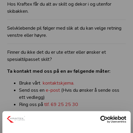
Hos Kraftex får du alt av skilt og dekor i og utenfor
skibakken.
Selvklebende pil følger med slik at du kan velge retning
venstre eller høyre.
Finner du ikke det du er ute etter eller ønsker et
spesialtilpasset skilt?
Ta kontakt med oss på en av følgende måter:
Bruke vårt
kontaktskjema.
Send oss en
e-post
(Hvis du ønsker å sende oss
ett vedlegg)
Ring oss på
tlf. 69 25 25 30