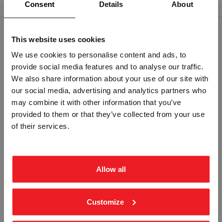
Consent
Details
About
This website uses cookies
RELATERTE PRODUKTER
We use cookies to personalise content and ads, to
provide social media features and to analyse our traffic.
Vennligst velg portal
We also share information about your use of our site with
our social media, advertising and analytics partners who
may combine it with other information that you’ve
provided to them or that they’ve collected from your use
BEDRIFT
PRIVAT
of their services.
ekskl. mva.
inkl. mva.
362.40 MS FARTSGRENSE 40 -
362.30 MS FARTSGRENSE 60 -
ALUMINIUM KL1 REFLEKS
ALUMINIUM KL1 REFLEKS
TRA-1132
TRA-1134
Fra
kr 2 518,75
Fra
kr 2 518,75
Allow all
Customize