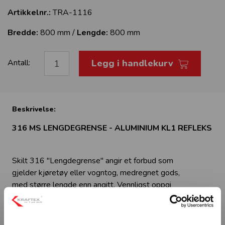
Artikkelnr.:
TRA-1116
Bredde:
800 mm /
Lengde:
800 mm
Legg i handlekurv
Antall:
Beskrivelse:
316 MS LENGDEGRENSE - ALUMINIUM KL1 REFLEKS
Skilt 316 "Lengdegrense" angir et forbud som
gjelder kjøretøy eller vogntog, medregnet gods,
med større lengde enn angitt. Vennligst oppgi
ønsket lengdegrense (XX m) ved bestilling av
dette skiltet.