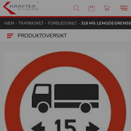
Kraftex - nr 1 på skilt
HJEM
-
TRAFIKKSKILT
-
FORBUDSSKILT
-
316 MS LENGDEGRENSE
PRODUKTOVERSIKT