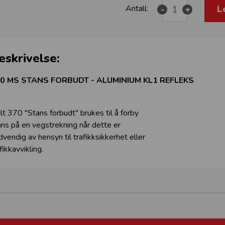
L
Antall:
-
+
eskrivelse:
0 MS STANS FORBUDT - ALUMINIUM KL1 REFLEKS
ilt 370 "Stans forbudt" brukes til å forby
ans på en vegstrekning når dette er
dvendig av hensyn til trafikksikkerhet eller
fikkavvikling.