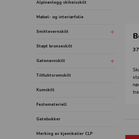
Alpinanlegg skiheisskilt
Møbel- og interiørfolie
Smittevernskilt
B
Banner
Støpt bronseskilt
37
Rollup
Gatenavnskilt
FHI plakater
Sk
Gatenavn refleks aluminium
Tilfluktsromskilt
st
Skilt
nø
Gatenavn støpt
Sonemarkering - Sklisikker gulvfolie
Kumskilt
tra
Avstandmarkering - Sklisikker
Festemateriell
gulvfolie
Hygieneskjermer
Gatebukker
Merking av kjemikalier CLP