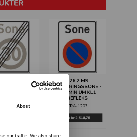
UKTER
 MS SLUTT PÅ
376.2 MS
SGRENSESONE -
PARKERINGSSONE -
UMINIUM KL1
ALUMINIUM KL1
REFLEKS
REFLEKS
TRA-1202
TRA-1203
About
Fra
kr 2 518,75
Fra
kr 2 518,75
se our traffic. We also share