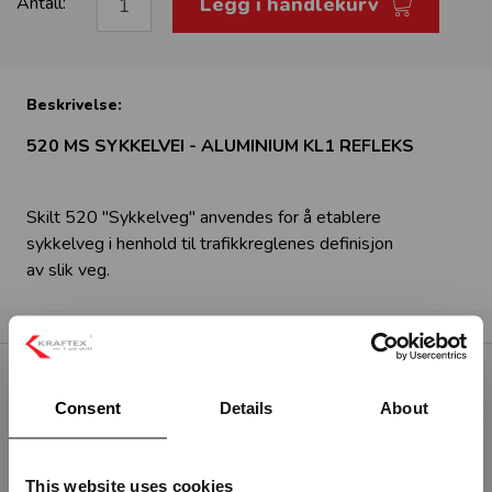
Legg i handlekurv
Antall:
Beskrivelse:
520 MS SYKKELVEI - ALUMINIUM KL1 REFLEKS
Skilt 520 "Sykkelveg" anvendes for å etablere
sykkelveg i henhold til trafikkreglenes definisjon
av slik veg.
RELATERTE PRODUKTER
Consent
Details
About
This website uses cookies