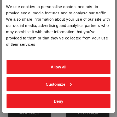
We use cookies to personalise content and ads, to
provide social media features and to analyse our traffic.
Vennligst velg portal
We also share information about your use of our site with
our social media, advertising and analytics partners who
527.3 MS BLINDVEI STENGT FOR
521.1 MS SYKKELFELT
may combine it with other information that you’ve
BILTRAFIKK - ALUMINIUM KL1
SIDEPLASSERT - ALUMINIUM KL1
REFLEKS
REFLEKS
provided to them or that they’ve collected from your use
TRA-1310
TRA-1303
BEDRIFT
PRIVAT
of their services.
Fra
ekskl. mva.
kr 1 486,25
Fra
inkl. mva.
kr 1 486,25
Allow all
Customize
522 US GANG- OG SYKKELVEI -
524 MØTEPLASS - ALUMINIUM KL1
Deny
ALUMINIUM KL1 REFLEKS
REFLEKS
TRA-1305
TRA-1306
Fra
kr 1 486,25
Fra
kr 1 486,25