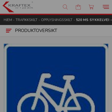
Kraftex - nr 1 på skilt
HJEM
-
TRAFIKKSKILT
-
OPPLYSNINGSSKILT
-
520 MS SYKKELVEI 
PRODUKTOVERSIKT