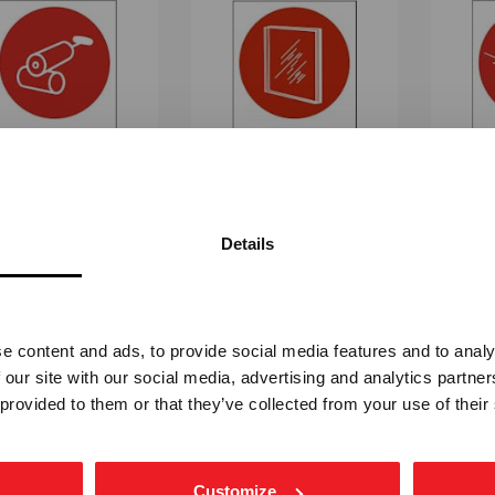
NTEVERNMIDLER -
VINDU MED
VKLEBENDE FOLIE
KLORPARAFINER -
SELVK
Details
SELVKLEBENDE FOLIE
STM-7106
Vennligst velg portal
STM-7107
Fra
kr 112,50
Fra
kr 112,50
e content and ads, to provide social media features and to analy
BEDRIFT
PRIVAT
 our site with our social media, advertising and analytics partn
ekskl. mva.
inkl. mva.
 provided to them or that they’ve collected from your use of their
Customize