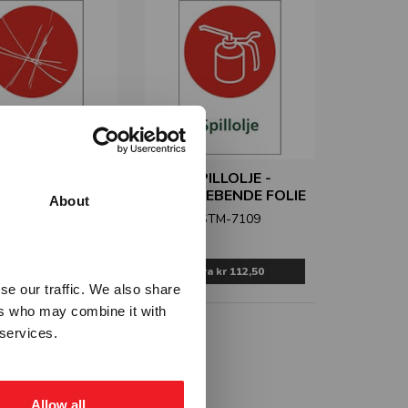
ASBEST -
SPILLOLJE -
LEBENDE FOLIE
SELVKLEBENDE FOLIE
About
STM-7108
STM-7109
Fra
kr 112,50
Fra
kr 112,50
se our traffic. We also share
ers who may combine it with
 services.
Allow all