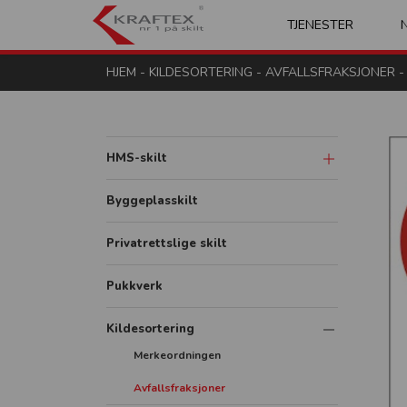
Kraftex - nr 1 på s
TJENESTER
HJEM
-
KILDESORTERING
-
AVFALLSFRAKSJONER
-
HMS-skilt
Advarsel og fare
Byggeplasskilt
Påbud
Privatrettslige skilt
Forbud
Pukkverk
Brann
Redning og rømning
Kildesortering
Merkeordningen
Diverse
Avfallsfraksjoner