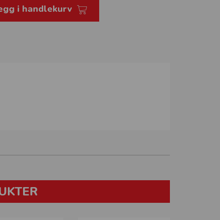
egg i handlekurv
UKTER