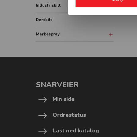
IMO Fire signs
Industriskilt
Varslingsutstyr
Vassdrag forbudsskilt
IMO ISPS signs
Vassdrag underskilt
Dørskilt
IMO Combination signs
Vassdrag påbudsskilt
Merkespray
Sprayboks
Linjemarkering
Vogner-Håndtak
SNARVEIER
Min side
Ordrestatus
Last ned katalog