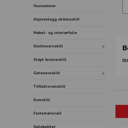
Husnummer
Alpinanlegg skiheisskilt
Møbel- og interiørfolie
B
Smittevernskilt
Skilt
Støpt bronseskilt
IS
Sonemarkering - Sklisikker gulvfolie
Gatenavnskilt
Avstandmarkering - Sklisikker
gulvfolie
Gatenavn refleks aluminium
Tilfluktsromskilt
Hygieneskjermer
Gatenavn støpt
Kumskilt
Banner
Festemateriell
Rollup
FHI plakater
Gatebukker