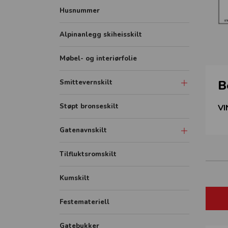
Husnummer
Alpinanlegg skiheisskilt
Møbel- og interiørfolie
B
Smittevernskilt
Skilt
Støpt bronseskilt
VI
Sonemarkering - Sklisikker gulvfolie
Gatenavnskilt
Avstandmarkering - Sklisikker
gulvfolie
Gatenavn refleks aluminium
Tilfluktsromskilt
Hygieneskjermer
Gatenavn støpt
Kumskilt
Banner
Festemateriell
Rollup
FHI plakater
Gatebukker