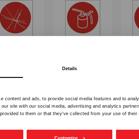
ASBEST -
SPILLOLJE -
O
VKLEBENDE FOLIE
SELVKLEBENDE FOLIE
SELVK
Details
STM-7108
STM-7109
Vennligst velg portal
Fra
kr 112,50
Fra
kr 112,50
e content and ads, to provide social media features and to analy
BEDRIFT
PRIVAT
 our site with our social media, advertising and analytics partn
ekskl. mva.
inkl. mva.
 provided to them or that they’ve collected from your use of their
Customize