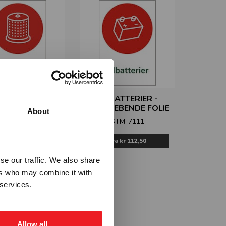
LJEFILTER -
BILBATTERIER -
LEBENDE FOLIE
SELVKLEBENDE FOLIE
About
STM-7110
STM-7111
Fra
kr 112,50
Fra
kr 112,50
se our traffic. We also share
ers who may combine it with
 services.
Allow all