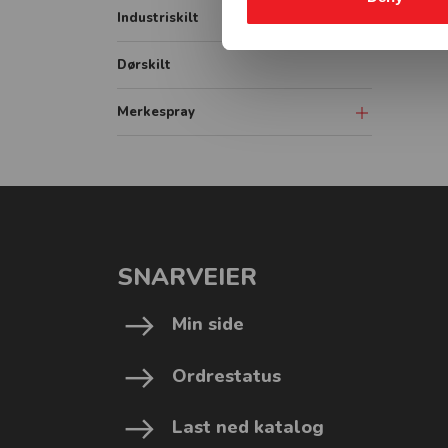
IMO Fire signs
Industriskilt
Vikeplikt og forskjørsrett
Vassdrag forbudsskilt
IMO ISPS signs
Vassdrag underskilt
Dørskilt
IMO Combination signs
Vassdrag påbudsskilt
Merkespray
Sprayboks
Linjemarkering
Vogner-Håndtak
SNARVEIER
Min side
Ordrestatus
Last ned katalog