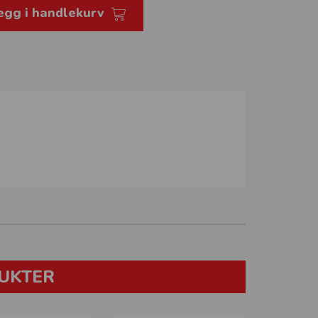
egg i handlekurv
UKTER