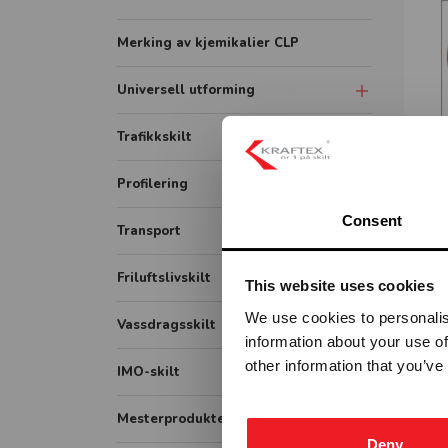
Merking av kjemikalier CLP
Universell utforming
Symbolskilt
Trafikkskilt
Skiltsystem
Forbudsskilt
Profilering
Taktile skilt
SEL
Tunnelskilt
Consent
Transport
Piktogram skilt
Varslingsutstyr
ADR / farlig gods
Friluftslivskilt
This website uses cookies
Opplysningsskilt
Lastebil
We use cookies to personalis
Fareskilt
Vassdragsskilt
information about your use of
Bildekor
Veiarbeid og arbeidsvarsling
other information that you’ve
Vassdrag målestav
IMO-skilt
Container
Påbudsskilt
Vassdrag opplysningsskilt
IMO Safety signs
Mesterprodukter
Markering
Vassdrag fareskilt
Deny