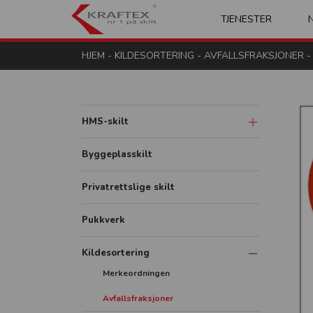
Kraftex - nr 1 på s
TJENESTER
HJEM
-
KILDESORTERING
-
AVFALLSFRAKSJONER
-
HMS-skilt
Advarsel og fare
Byggeplasskilt
Påbud
Privatrettslige skilt
Forbud
Pukkverk
Brann
Redning og rømning
Kildesortering
Merkeordningen
Diverse
Avfallsfraksjoner