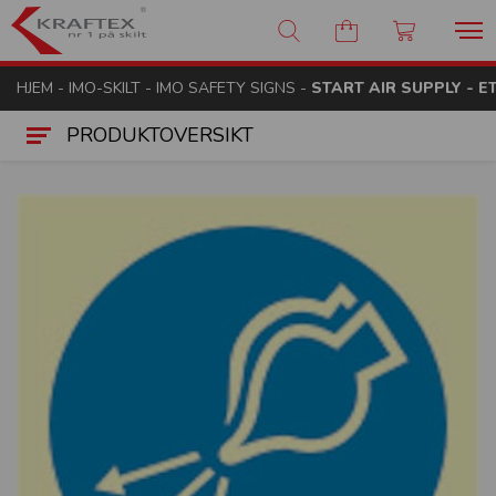
Kraftex - nr 1 på skilt
HJEM
-
IMO-SKILT
-
IMO SAFETY SIGNS
-
START AIR SUPPLY - 
PRODUKTOVERSIKT