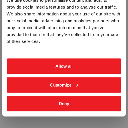
We use cookies to personalise content and ads, to
provide social media features and to analyse our traffic.
Vennligst velg portal
We also share information about your use of our site with
our social media, advertising and analytics partners who
RELEASE GRIPS - ETTERLYSENDE
0 - ETTERLYSENDE PVC
may combine it with other information that you’ve
PVC
IMO-380
IMO-369
provided to them or that they’ve collected from your use
BEDRIFT
PRIVAT
of their services.
Fra
kr 401,25
Fra
kr 190,00
ekskl. mva.
inkl. mva.
Allow all
Customize
1 - ETTERLYSENDE PVC
2 - ETTERLYSENDE PVC
IMO-381
IMO-382
Deny
Fra
kr 190,00
Fra
kr 190,00