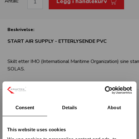
Legg i handlekurv
Antall:
Beskrivelse:
START AIR SUPPLY - ETTERLYSENDE PVC
Skilt etter IMO (International Maritime Organization) sine sta
SOLAS.
RELATERTE PRODUKTER
Consent
Details
About
This website uses cookies