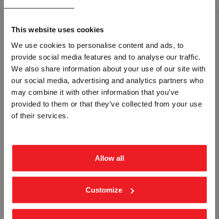
This website uses cookies
RELATERTE PRODUKTER
We use cookies to personalise content and ads, to
provide social media features and to analyse our traffic.
Vennligst velg portal
We also share information about your use of our site with
our social media, advertising and analytics partners who
may combine it with other information that you’ve
provided to them or that they’ve collected from your use
BEDRIFT
PRIVAT
of their services.
ekskl. mva.
inkl. mva.
HØYT LYDNIVÅ Db - GUL PVC
KONTRAROTERENDE VALSER - GUL
PVC
STA-1908
STA-1909
Allow all
Fra
kr 196,25
Fra
kr 196,25
Customize