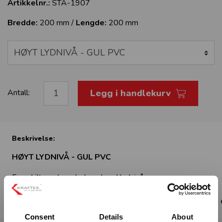
Artikkelnr.:
STA-1907
Bredde:
200 mm /
Lengde:
200 mm
Legg i handlekurv
Antall:
Beskrivelse:
HØYT LYDNIVÅ - GUL PVC
Fareskilt med symbol om høyd lydnivå
Standard: ISO 7010
For å gjøre endringer på størrelse, materiale eller tekst, vel
Consent
Details
About