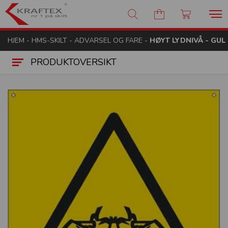
Kraftex - nr 1 på skilt
HJEM
-
HMS-SKILT
-
ADVARSEL OG FARE
-
HØYT LYDNIVÅ - GUL
PRODUKTOVERSIKT