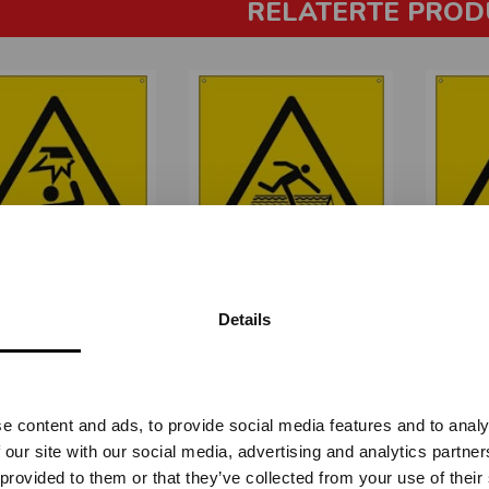
RELATERTE PROD
ANT - GUL PVC
USIKKERT - GUL PVC
OPTI
STA-1910
STA-1911
Details
Vennligst velg portal
Fra
kr 196,25
Fra
kr 196,25
e content and ads, to provide social media features and to analy
BEDRIFT
PRIVAT
 our site with our social media, advertising and analytics partn
ekskl. mva.
inkl. mva.
 provided to them or that they’ve collected from your use of their