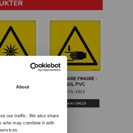
UKTER
SK STRÅLING -
KLEMFARE FINGRE -
GUL PVC
GUL PVC
About
STA-1912
STA-1913
Fra
kr 196,25
Fra
kr 196,25
se our traffic. We also share
ers who may combine it with
 services.