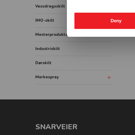
Lastebil
Påbudsskilt
Vassdragsskilt
Bildekor
Markering
Vassdrag målestav
IMO-skilt
Deny
Container
Vikeplikt og forskjørsrett
Vassdrag opplysningsskilt
IMO Safety signs
Mesterprodukter
Tunnelskilt
Vassdrag fareskilt
IMO Fire signs
Industriskilt
Varslingsutstyr
Vassdrag forbudsskilt
IMO ISPS signs
Vassdrag underskilt
Dørskilt
IMO Combination signs
Vassdrag påbudsskilt
Merkespray
Sprayboks
Linjemarkering
Vogner-Håndtak
SNARVEIER