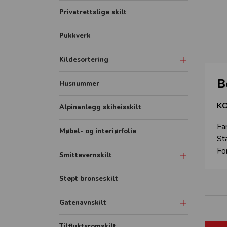
Privatrettslige skilt
Pukkverk
Kildesortering
B
Merkeordningen
Husnummer
Avfallsfraksjoner
KO
Alpinanlegg skiheisskilt
Fa
Møbel- og interiørfolie
St
Fo
Smittevernskilt
Skilt
Støpt bronseskilt
Sonemarkering - Sklisikker gulvfolie
Gatenavnskilt
Avstandmarkering - Sklisikker
gulvfolie
Gatenavn refleks aluminium
Tilfluktsromskilt