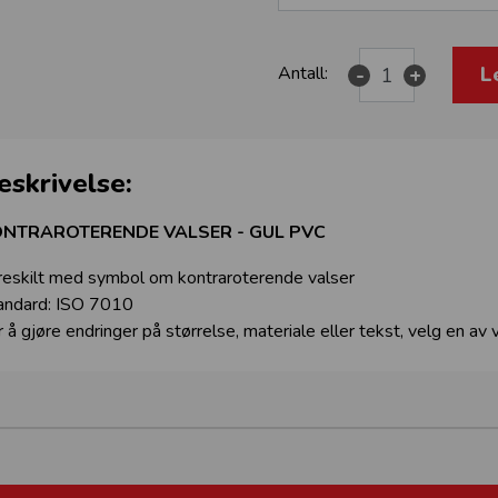
L
Antall:
-
+
eskrivelse:
NTRAROTERENDE VALSER - GUL PVC
reskilt med symbol om kontraroterende valser
andard: ISO 7010
r å gjøre endringer på størrelse, materiale eller tekst, velg en av