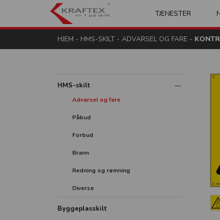
Kraftex - nr 1 på s
TJENESTER
HJEM
-
HMS-SKILT
-
ADVARSEL OG FARE
-
KONTR
HMS-skilt
Advarsel og fare
Påbud
Forbud
Brann
Redning og rømning
Diverse
Byggeplasskilt