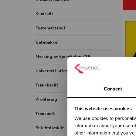
Hygieneskjermer
Gatenavn støpt
Kumskilt
Banner
Festemateriell
Rollup
FHI plakater
Gatebukker
Merking av kjemikalier CLP
Universell utforming
K
Symbolskilt
Trafikkskilt
Consent
Skiltsystem
Forbudsskilt
Profilering
Taktile skilt
This website uses cookies
Opplysningsskilt
Transport
Piktogram skilt
We use cookies to personalis
Fareskilt
information about your use of
ADR / farlig gods
Friluftslivskilt
Veiarbeid og arbeidsvarsling
other information that you’ve