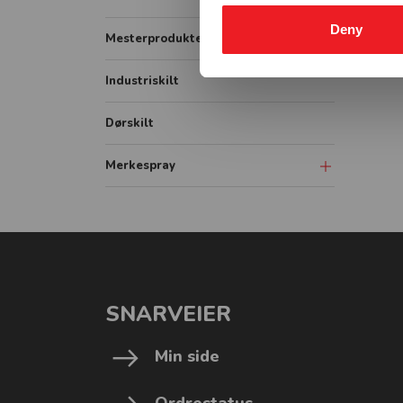
Container
Vikeplikt og forskjørsrett
Vassdrag opplysningsskilt
Deny
IMO Safety signs
Mesterprodukter
Tunnelskilt
Vassdrag fareskilt
IMO Fire signs
Industriskilt
Varslingsutstyr
Vassdrag forbudsskilt
IMO ISPS signs
Vassdrag underskilt
Dørskilt
IMO Combination signs
Vassdrag påbudsskilt
Merkespray
Sprayboks
Linjemarkering
Vogner-Håndtak
SNARVEIER
Min side
Ordrestatus