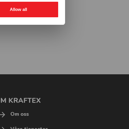
Allow all
M KRAFTEX
Om oss
Våre tjenester