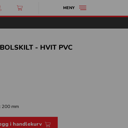
MENY
OLSKILT - HVIT PVC
:
200 mm
egg i handlekurv