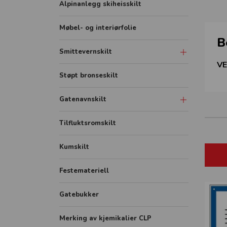
Alpinanlegg skiheisskilt
Møbel- og interiørfolie
B
Smittevernskilt
VE
Skilt
Støpt bronseskilt
Sonemarkering - Sklisikker gulvfolie
Gatenavnskilt
Avstandmarkering - Sklisikker
gulvfolie
Gatenavn refleks aluminium
Tilfluktsromskilt
Hygieneskjermer
Gatenavn støpt
Kumskilt
Banner
Festemateriell
Rollup
FHI plakater
Gatebukker
Merking av kjemikalier CLP