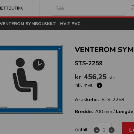
kilt
NETTBUTIKK
VENTEROM SYMBOLSKILT - HVIT PVC
VENTEROM SYMB
STS-2259
kr 456,25
stk
inkl. mva.
Artikkelnr.:
STS-2259
Bredde:
200 mm /
Lengde
L
Antall:
-
+