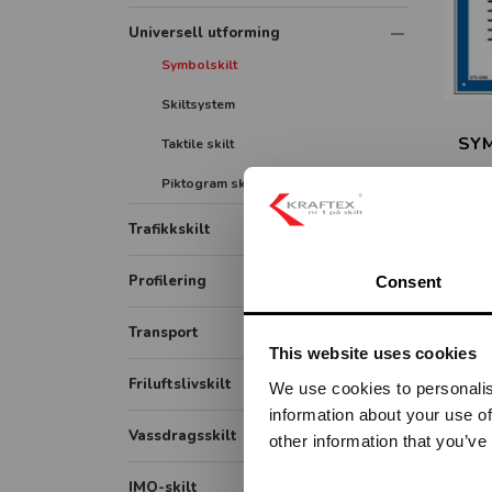
Universell utforming
Symbolskilt
Skiltsystem
SYM
Taktile skilt
Piktogram skilt
Trafikkskilt
Forbudsskilt
Profilering
Consent
Opplysningsskilt
Transport
This website uses cookies
Fareskilt
ADR / farlig gods
Friluftslivskilt
We use cookies to personalis
Veiarbeid og arbeidsvarsling
information about your use of
Lastebil
Påbudsskilt
Vassdragsskilt
other information that you’ve
Bildekor
Markering
Vassdrag målestav
IMO-skilt