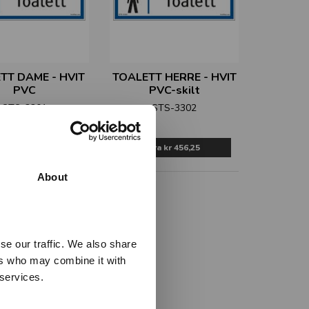
TT DAME - HVIT
TOALETT HERRE - HVIT
PVC
PVC-skilt
STS-3301
STS-3302
Fra
kr 456,25
Fra
kr 456,25
About
se our traffic. We also share
ers who may combine it with
 services.