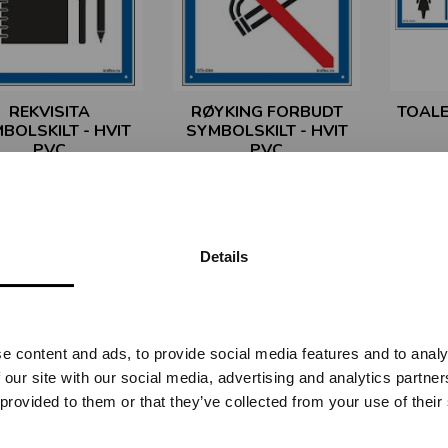
REKVISITA
RØYKING FORBUDT
TOALE
BOLSKILT - HVIT
SYMBOLSKILT - HVIT
PVC
PVC
STS-2260
STS-2264
Fra
kr 456,25
Fra
kr 456,25
Details
Vennligst velg portal
e content and ads, to provide social media features and to analy
BEDRIFT
PRIVAT
 our site with our social media, advertising and analytics partn
ekskl. mva.
inkl. mva.
 provided to them or that they’ve collected from your use of their