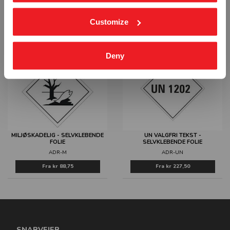
OG GJENSTANDER - SELVKLEBENDE
FOLIE
FOLIE
ADR-9A
Customize
ADR-9
Fra
kr 88,75
Fra
kr 88,75
Deny
MILJØSKADELIG - SELVKLEBENDE
UN VALGFRI TEKST -
FOLIE
SELVKLEBENDE FOLIE
ADR-M
ADR-UN
Fra
kr 88,75
Fra
kr 227,50
SNARVEIER