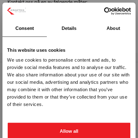
Kontakt oss på en av følgende måter:
Bruk vårt
kontaktskjema.
Send oss en
e-post
(Hvis du ønsker å sende oss
Consent
Details
About
ett vedlegg)
Ring oss på
tlf. 69 25 25 30
This website uses cookies
We use cookies to personalise content and ads, to
provide social media features and to analyse our traffic.
Vennligst velg portal
We also share information about your use of our site with
RELATERTE PRODUKTER
our social media, advertising and analytics partners who
may combine it with other information that you’ve
provided to them or that they’ve collected from your use
BEDRIFT
PRIVAT
of their services.
ekskl. mva.
inkl. mva.
Allow all
FORSKJELLIGE FARLIGE STOFFER
Litiumbatterier - SELVKLEBENDE