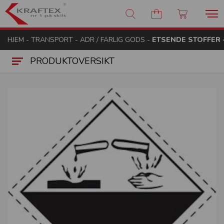
Kraftex - nr 1 på skilt
HJEM
-
TRANSPORT
-
ADR / FARLIG GODS
-
ETSENDE STOFFER 
PRODUKTOVERSIKT