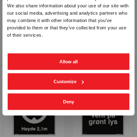
Vennligst velg portal
We also share information about your use of our site with
Bruk vårt
kontaktskjema.
our social media, advertising and analytics partners who
Send oss en
e-post
(Hvis du ønsker å sende oss
may combine it with other information that you’ve
ett vedlegg)
provided to them or that they’ve collected from your use
Ring oss på
tlf. 69 25 25 30
BEDRIFT
PRIVAT
of their services.
ekskl. mva.
inkl. mva.
Les mer om
Privatrettslige skilt
på våre
Temasider
.
Allow all
RELATERTE PRODUKTER
Customize
Deny