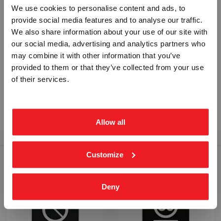
oppsetting.
We use cookies to personalise content and ads, to
provide social media features and to analyse our traffic.
Ikke dette du var på utkikk etter?
Vennligst velg portal
We also share information about your use of our site with
our social media, advertising and analytics partners who
Bruk vårt
kontaktskjema.
may combine it with other information that you’ve
Send oss en
e-post
(Hvis du ønsker å sende oss
provided to them or that they’ve collected from your use
ett vedlegg)
BEDRIFT
PRIVAT
of their services.
Ring oss på
tlf. 69 25 25 30
ekskl. mva.
inkl. mva.
Les mer om
Privatrettslige skilt
på våre
Temasider
.
Allow all
Customize
RELATERTE PRODUKTER
Deny