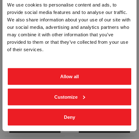
We use cookies to personalise content and ads, to
provide social media features and to analyse our traffic.
Vennligst velg portal
We also share information about your use of our site with
our social media, advertising and analytics partners who
may combine it with other information that you’ve
PARKERING FORBUDT - SKILT
GJELDER FORAN PORTEN - SKILT
provided to them or that they’ve collected from your use
BEDRIFT
PRIVAT
STP-6603
STP-6606
of their services.
ekskl. mva.
inkl. mva.
Fra
kr 1 142,50
Fra
kr 1 142,50
Allow all
Customize
KUNDEPARKERING - SKILT
HANDIKAPPARKERING - SKILT
Deny
STP-6702
STP-6703
Fra
kr 926,25
Fra
kr 926,25