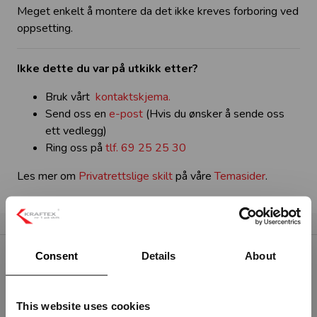
Meget enkelt å montere da det ikke kreves forboring ved
oppsetting.
Ikke dette du var på utkikk etter?
Bruk vårt
kontaktskjema.
Send oss en
e-post
(Hvis du ønsker å sende oss
ett vedlegg)
Ring oss på
tlf. 69 25 25 30
Les mer om
Privatrettslige skilt
på våre
Temasider
.
Consent
Details
About
RELATERTE PRODUKTER
This website uses cookies