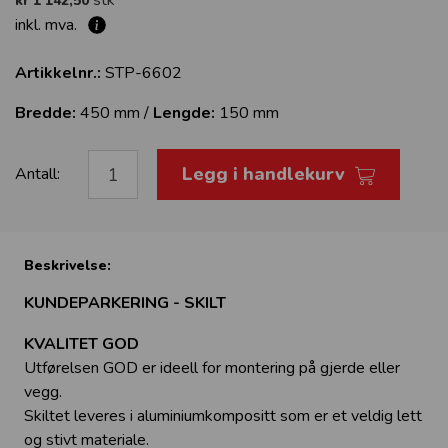
stk
kr 1 142,50
inkl. mva.
Artikkelnr.:
STP-6602
Bredde:
450 mm /
Lengde:
150 mm
Legg i handlekurv
Antall:
Beskrivelse:
KUNDEPARKERING - SKILT
KVALITET GOD
Utførelsen GOD er ideell for montering på gjerde eller
vegg.
Skiltet leveres i aluminiumkompositt som er et veldig lett
og stivt materiale.