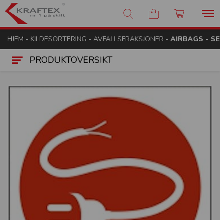
Kraftex - nr 1 på skilt
HJEM
-
KILDESORTERING
-
AVFALLSFRAKSJONER
-
AIRBAGS - S
PRODUKTOVERSIKT