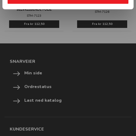
KVIKKSØLVTERMOMETRE -
LYSPÆRER - SELVKLEBENDE FOLIE
SELVKLEBENDE FOLIE
STM-7126
STM-7123
Fra
kr 112,50
Fra
kr 112,50
SNARVEIER
Min side
Ordrestatus
Last ned katalog
KUNDESERVICE