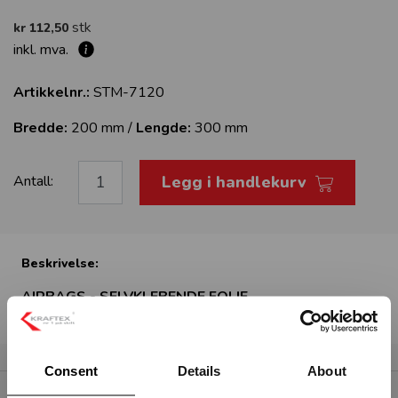
stk
kr 112,50
inkl. mva.
Artikkelnr.:
STM-7120
Bredde:
200 mm /
Lengde:
300 mm
Legg i handlekurv
Antall:
Beskrivelse:
AIRBAGS - SELVKLEBENDE FOLIE
Consent
Details
About