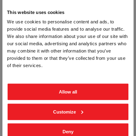
RELATERTE PRODUKTER
This website uses cookies
We use cookies to personalise content and ads, to
provide social media features and to analyse our traffic.
Vennligst velg portal
We also share information about your use of our site with
our social media, advertising and analytics partners who
may combine it with other information that you’ve
provided to them or that they’ve collected from your use
BEDRIFT
PRIVAT
SPRAYBOKSER - SELVKLEBENDE
EL-KABLER - SELVKLEBENDE FOLIE
of their services.
FOLIE
ekskl. mva.
inkl. mva.
STM-7124
STM-7121
Fra
kr 112,50
Fra
kr 112,50
Allow all
Customize
Deny