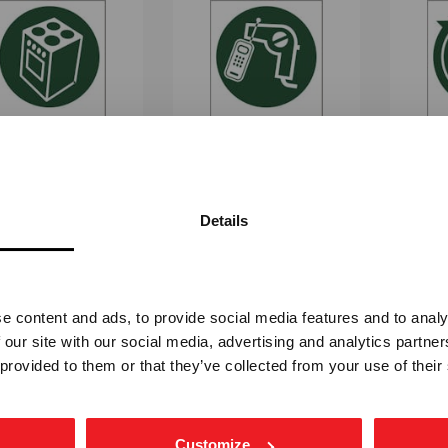
RE HVITEVARER -
SMÅ EL-APPARATER -
RE
VKLEBENDE FOLIE
SELVKLEBENDE FOLIE
SELVK
Details
STM-6017
STM-6018
Vennligst velg portal
Fra
kr 112,50
Fra
kr 112,50
e content and ads, to provide social media features and to analy
BEDRIFT
PRIVAT
 our site with our social media, advertising and analytics partn
ekskl. mva.
inkl. mva.
 provided to them or that they’ve collected from your use of their
Customize