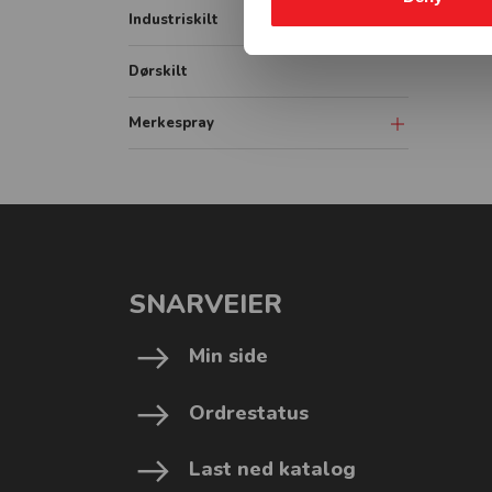
IMO Fire signs
Industriskilt
Vikeplikt og forskjørsrett
Vassdrag forbudsskilt
IMO ISPS signs
Vassdrag underskilt
Dørskilt
IMO Combination signs
Vassdrag påbudsskilt
Merkespray
Sprayboks
Linjemarkering
Vogner-Håndtak
SNARVEIER
Min side
Ordrestatus
Last ned katalog