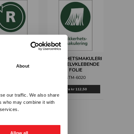
TURPUNKT -
SIKKERHETSMAKULERI
LEBENDE FOLIE
NG - SELVKLEBENDE
About
FOLIE
STM-6019
STM-6020
Fra
kr 112,50
Fra
kr 112,50
se our traffic. We also share
ers who may combine it with
 services.
Allow all