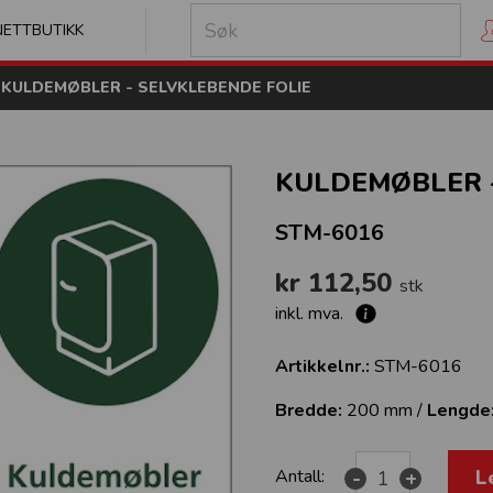
kilt
NETTBUTIKK
KULDEMØBLER - SELVKLEBENDE FOLIE
KULDEMØBLER -
STM-6016
kr 112,50
stk
inkl. mva.
Artikkelnr.:
STM-6016
Bredde:
200 mm /
Lengde
L
Antall:
-
+