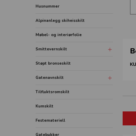
Husnummer
Alpinanlegg skiheisskilt
Møbel- og interiørfolie
B
Smittevernskilt
Skilt
Støpt bronseskilt
KU
Sonemarkering - Sklisikker gulvfolie
Gatenavnskilt
Avstandmarkering - Sklisikker
gulvfolie
Gatenavn refleks aluminium
Tilfluktsromskilt
Hygieneskjermer
Gatenavn støpt
Kumskilt
Banner
Festemateriell
Rollup
FHI plakater
Gatebukker