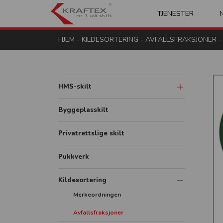
Kraftex - nr 1 på s
TJENESTER
HJEM
-
KILDESORTERING
-
AVFALLSFRAKSJONER
-
HMS-skilt
Advarsel og fare
Byggeplasskilt
Påbud
Privatrettslige skilt
Forbud
Pukkverk
Brann
Redning og rømning
Kildesortering
Merkeordningen
Diverse
Avfallsfraksjoner