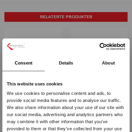
RELATERTE PRODUKTER
Consent
Details
About
ASSEMBLY STATION, PIL NED
ASSEMBLY STATION, PIL NED
VENSTRE - ETTERLYSENDE PVC
HØYRE - ETTERLYSENDE PVC
This website uses cookies
IMO-426
IMO-427
We use cookies to personalise content and ads, to
Fra
kr 503,75
Fra
kr 503,75
provide social media features and to analyse our traffic.
Vennligst velg portal
We also share information about your use of our site with
our social media, advertising and analytics partners who
may combine it with other information that you’ve
provided to them or that they’ve collected from your use