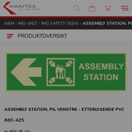
Kraftex - nr 1 på skilt
HJEM
-
IMO-SKILT
-
IMO SAFETY SIGNS
-
ASSEMBLY STATION, P
PRODUKTOVERSIKT
ASSEMBLY STATION, PIL VENSTRE - ETTERLYSENDE PVC
IMO-425
stk
kr 503,75