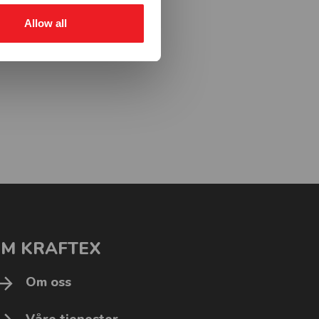
Allow all
M KRAFTEX
Om oss
Våre tjenester