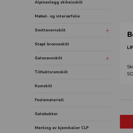
Alpinanlegg skiheisskilt
Møbel- og interiørfolie
Smittevernskilt
B
Skilt
Støpt bronseskilt
LI
Sonemarkering - Sklisikker gulvfolie
Gatenavnskilt
Avstandmarkering - Sklisikker
Sk
gulvfolie
Gatenavn refleks aluminium
Tilfluktsromskilt
SO
Hygieneskjermer
Gatenavn støpt
Kumskilt
Banner
Festemateriell
Rollup
FHI plakater
Gatebukker
Merking av kjemikalier CLP