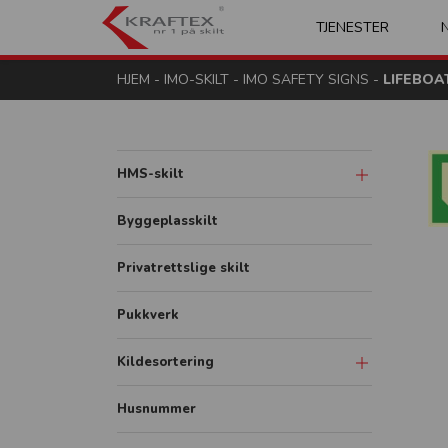
Kraftex - nr 1 på s
TJENESTER
HJEM
-
IMO-SKILT
-
IMO SAFETY SIGNS
-
LIFEBOA
HMS-skilt
Advarsel og fare
Byggeplasskilt
Påbud
Privatrettslige skilt
Forbud
Pukkverk
Brann
Redning og rømning
Kildesortering
Diverse
Merkeordningen
Husnummer
Avfallsfraksjoner