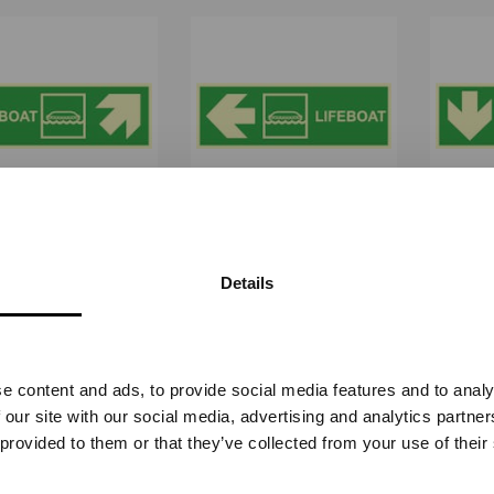
EBOAT, PIL SKRÅ
LIFEBOAT, PIL VENSTRE
LIFE
OPP HØYRE -
- ETTERLYSENDE PVC
TERLYSENDE PVC
ETTE
Details
IMO-405
IMO-404
Vennligst velg portal
Fra
kr 503,75
Fra
kr 503,75
e content and ads, to provide social media features and to analy
BEDRIFT
PRIVAT
 our site with our social media, advertising and analytics partn
ekskl. mva.
inkl. mva.
 provided to them or that they’ve collected from your use of their