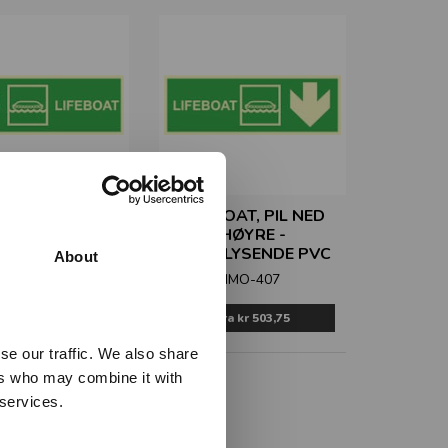
BOAT, PIL NED
LIFEBOAT, PIL NED
VENSTRE -
HØYRE -
RLYSENDE PVC
ETTERLYSENDE PVC
About
IMO-406
IMO-407
Fra
kr 503,75
Fra
kr 503,75
se our traffic. We also share
ers who may combine it with
 services.