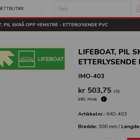
kilt
NETTBUTIKK
T, PIL SKRÅ OPP VENSTRE - ETTERLYSENDE PVC
LIFEBOAT, PIL 
ETTERLYSENDE 
IMO-403
kr 503,75
stk
inkl. mva.
Artikkelnr.:
IMO-403
Bredde:
300 mm /
Lengde