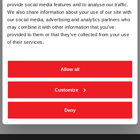
SPACE OR GROUP OF SPACES
SPACE OR GROUP OF SPACES
provide social media features and to analyse our traffic.
PROTECTED BY MONITORED
MONITORED BY FLAME
Vennligst velg portal
We also share information about your use of our site with
DETECTORS - ETTERLYSENDE PVC
DETECTORS - ETTERLYSENDE PVC
SKILT
SJUKT
our social media, advertising and analytics partners who
IMO-761
IMO-762
may combine it with other information that you’ve
Fra
kr 401,25
Fra
kr 401,25
provided to them or that they’ve collected from your use
BEDRIFT
PRIVAT
of their services.
ekskl. mva.
inkl. mva.
Allow all
Customize
SPACE MONITORED BY GAS
CONTROL PANEL FOR FIRE
DETECTORS - ETTERLYSENDE PVC
DETECTION AND ALARM SYSTEM -
SKILT
ETTERLYSENDE PVC SKILT
IMO-763
IMO-764
Deny
Fra
kr 401,25
Fra
kr 401,25