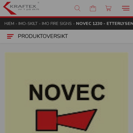
Kraftex - nr 1 på skilt
HJEM
-
IMO-SKILT
-
IMO FIRE SIGNS
-
NOVEC 1230 - ETTERLYSEN
PRODUKTOVERSIKT