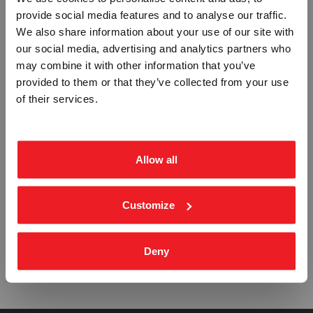
EMERGENCY BILGE PUMP -
REMOTE CONTROLS FOR CLOSING
provide social media features and to analyse our traffic.
ETTERLYSENDE PVC SKILT
DEVICES FOR VENTILATION INLET
OR OUTLET ACCOMODATION -
Vennligst velg portal
We also share information about your use of our site with
IMO-663
ETTERLYSENDE PVC
our social media, advertising and analytics partners who
IMO-664
may combine it with other information that you’ve
Fra
kr 401,25
Fra
kr 401,25
provided to them or that they’ve collected from your use
BEDRIFT
PRIVAT
of their services.
ekskl. mva.
inkl. mva.
Allow all
REMOTE CONTROLS FOR CLOSING
REMOTE CONTROLS FOR CLOSING
Customize
DEVICES FOR VENTILATION INLET
DEVICES FOR VENTILATION INLET
OR OUTLET MACHINERY -
OR OUTLET CARGO -
ETTERLYSENDE PVC SKI
ETTERLYSENDE PVC SKILT
IMO-665
IMO-666
Deny
Fra
kr 401,25
Fra
kr 401,25