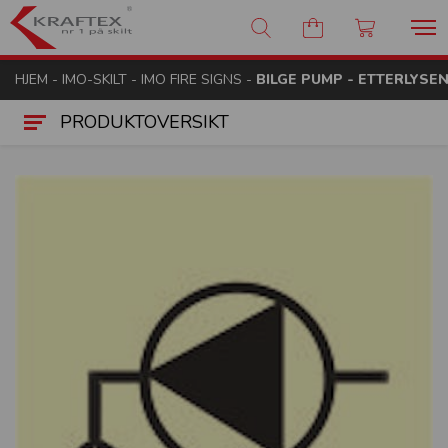
Kraftex - nr 1 på skilt
HJEM
-
IMO-SKILT
-
IMO FIRE SIGNS
-
BILGE PUMP - ETTERLYSEN
PRODUKTOVERSIKT