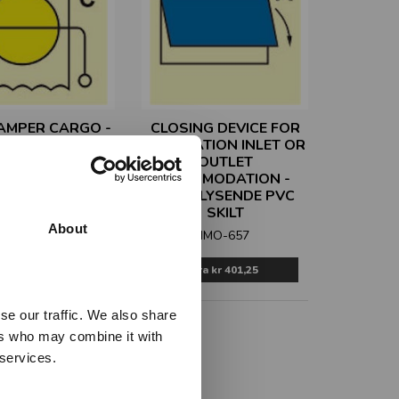
DAMPER CARGO -
CLOSING DEVICE FOR
RLYSENDE PVC
VENTILATION INLET OR
SKILT
OUTLET
ACCOMODATION -
IMO-656
ETTERLYSENDE PVC
SKILT
About
IMO-657
Fra
kr 401,25
Fra
kr 401,25
se our traffic. We also share
ers who may combine it with
 services.