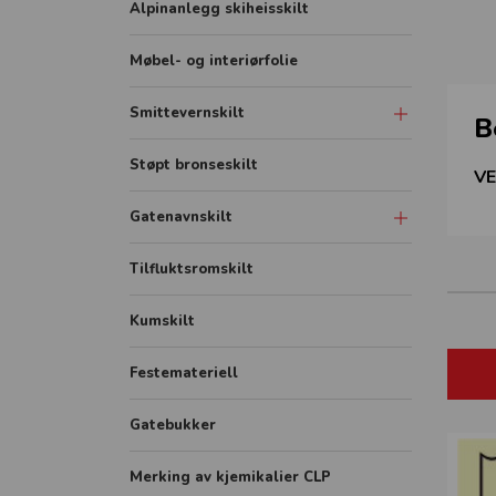
Alpinanlegg skiheisskilt
Møbel- og interiørfolie
Smittevernskilt
B
Skilt
Støpt bronseskilt
VE
Sonemarkering - Sklisikker gulvfolie
Gatenavnskilt
Avstandmarkering - Sklisikker
gulvfolie
Gatenavn refleks aluminium
Tilfluktsromskilt
Hygieneskjermer
Gatenavn støpt
Kumskilt
Banner
Festemateriell
Rollup
FHI plakater
Gatebukker
Merking av kjemikalier CLP