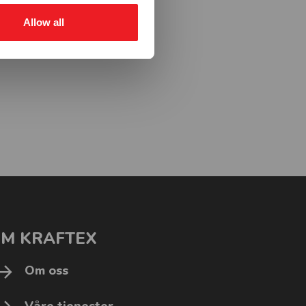
Allow all
M KRAFTEX
Om oss
Våre tjenester