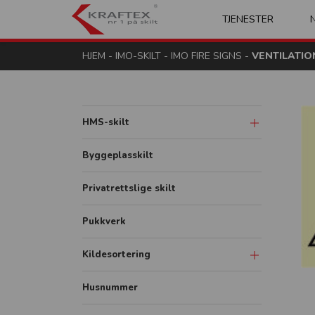
Kraftex - nr 1 på s
TJENESTER
HJEM
-
IMO-SKILT
-
IMO FIRE SIGNS
-
VENTILATIO
HMS-skilt
Advarsel og fare
Byggeplasskilt
Påbud
Privatrettslige skilt
Forbud
Pukkverk
Brann
Redning og rømning
Kildesortering
Diverse
Merkeordningen
Husnummer
Avfallsfraksjoner