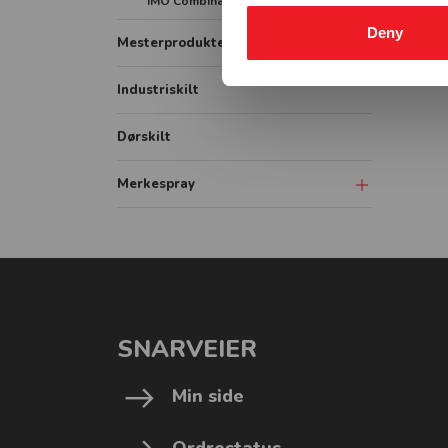
IMO Combination signs
Vassdrag underskilt
Deny
Vassdrag påbudsskilt
Mesterprodukter
Industriskilt
Dørskilt
Merkespray
Sprayboks
Linjemarkering
Vogner-Håndtak
SNARVEIER
Min side
Ordrestatus