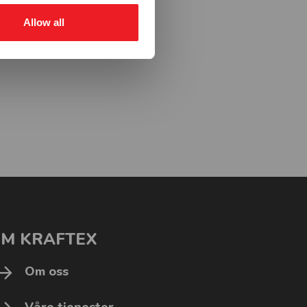
Allow all
M KRAFTEX
Om oss
Våre tjenester