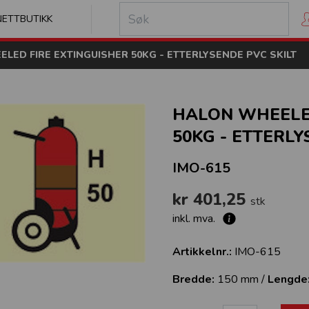
kilt
NETTBUTIKK
LED FIRE EXTINGUISHER 50KG - ETTERLYSENDE PVC SKILT
HALON WHEELED
50KG - ETTERLY
IMO-615
kr 401,25
stk
inkl. mva.
Artikkelnr.:
IMO-615
Bredde:
150 mm /
Lengde