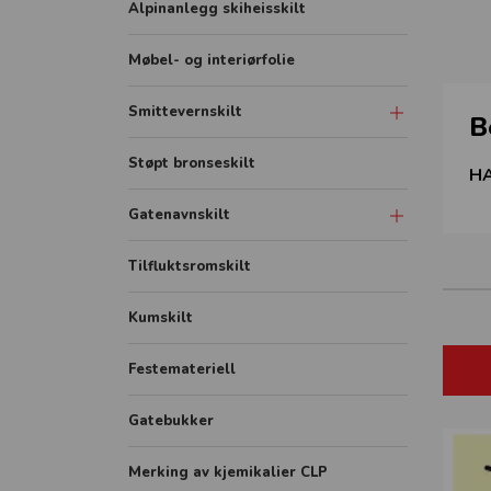
Alpinanlegg skiheisskilt
Møbel- og interiørfolie
Smittevernskilt
B
Skilt
Støpt bronseskilt
HA
Sonemarkering - Sklisikker gulvfolie
Gatenavnskilt
Avstandmarkering - Sklisikker
gulvfolie
Gatenavn refleks aluminium
Tilfluktsromskilt
Hygieneskjermer
Gatenavn støpt
Kumskilt
Banner
Festemateriell
Rollup
FHI plakater
Gatebukker
Merking av kjemikalier CLP