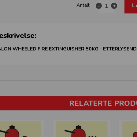
L
Antall:
-
+
eskrivelse:
LON WHEELED FIRE EXTINGUISHER 50KG - ETTERLYSENDE
RELATERTE PROD