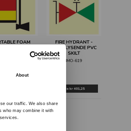
TABLE FOAM
FIRE HYDRANT -
CATOR UNIT, OR
ETTERLYSENDE PVC
EVANT SPARE
SKILT
TANKS -
IMO-619
RLYSENDE PVC
SKILT
About
IMO-618
Fra
kr 401,25
Fra
kr 401,25
se our traffic. We also share
ers who may combine it with
 services.