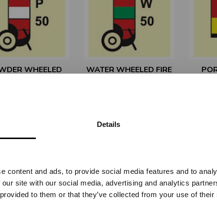
WDER WHEELED
WATER WHEELED FIRE
POR
E EXTINGUISHER
EXTINGUISHER 50KG -
APPLI
 - ETTERLYSENDE
ETTERLYSENDE PVC
REL
PVC SKILT
SKILT
ETTE
IMO-616
IMO-617
Details
Vennligst velg portal
Fra
kr 401,25
Fra
kr 401,25
e content and ads, to provide social media features and to analy
BEDRIFT
PRIVAT
 our site with our social media, advertising and analytics partn
ekskl. mva.
inkl. mva.
 provided to them or that they’ve collected from your use of their