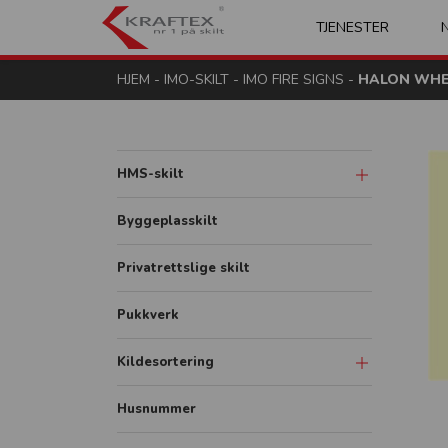
Kraftex - nr 1 på s
TJENESTER
HJEM
-
IMO-SKILT
-
IMO FIRE SIGNS
-
HALON WHEE
HMS-skilt
Advarsel og fare
Byggeplasskilt
Påbud
Privatrettslige skilt
Forbud
Pukkverk
Brann
Redning og rømning
Kildesortering
Diverse
Merkeordningen
Husnummer
Avfallsfraksjoner