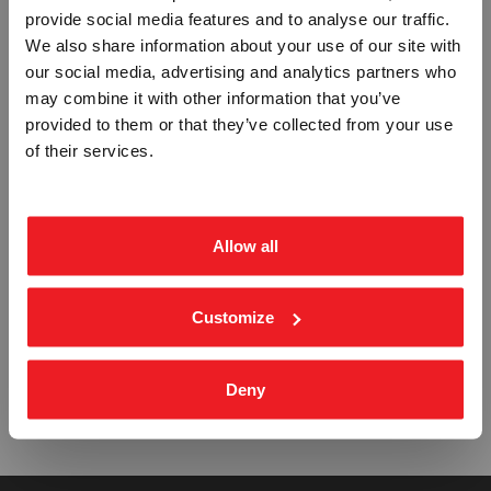
provide social media features and to analyse our traffic.
Vennligst velg portal
We also share information about your use of our site with
FIRE ALARM - ETTERLYSENDE PVC
FIRE HOSE REEL - ETTERLYSENDE
our social media, advertising and analytics partners who
SKILT
PVC SKILT
may combine it with other information that you’ve
IMO-502
IMO-503
provided to them or that they’ve collected from your use
Fra
kr 401,25
Fra
kr 401,25
BEDRIFT
PRIVAT
of their services.
ekskl. mva.
inkl. mva.
Allow all
Customize
EMERGENCY PHONE -
FIRE POINT - ETTERLYSENDE PVC
ETTERLYSENDE PVC SKILT
SKILT
IMO-504
IMO-505
Deny
Fra
kr 401,25
Fra
kr 401,25