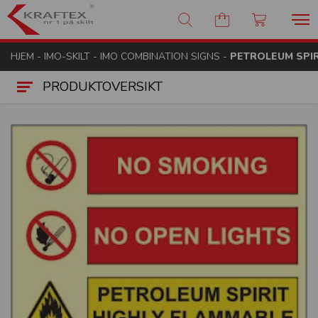
Kraftex - nr 1 på skilt
HJEM
-
IMO-SKILT
-
IMO COMBINATION SIGNS
-
PETROLEUM SPIR
PRODUKTOVERSIKT