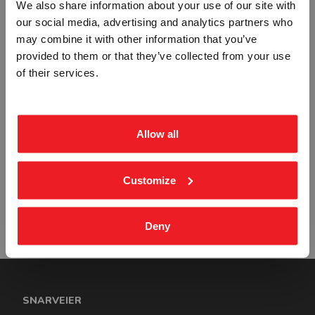
Vennligst velg portal
We also share information about your use of our site with
IMO-846
IMO-851
our social media, advertising and analytics partners who
Fra
kr 1 263,75
Fra
kr 1 890,00
may combine it with other information that you’ve
provided to them or that they’ve collected from your use
BEDRIFT
PRIVAT
of their services.
ekskl. mva.
inkl. mva.
Allow all
WARNING DANGEROUS CARGO,
DO NOT THROW GARBAGE
PROHIBITIONS - ETTERLYSENDE
OVERBOARD- PVC SKILT
Customize
PVC SKILT
IMO-854
IMO-852
Fra
kr 1 890,00
Fra
kr 196,25
Deny
SNARVEIER