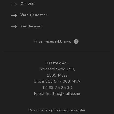
Om oss
Våre tjenester
Kundecaser
Priser vises inkl. mva.
Kraftex AS
Solgaard Skog 150,
1599 Moss
Org.nr 913 547 063 MVA
Tlf: 69 25 25 30
Epost:
kraftex@kraftex.no
Personvern og informasjonskapsler