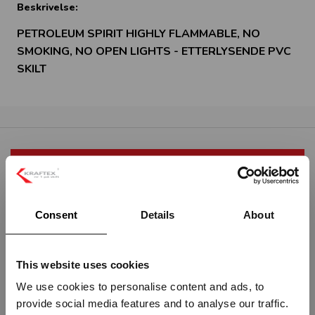
Beskrivelse:
PETROLEUM SPIRIT HIGHLY FLAMMABLE, NO
SMOKING, NO OPEN LIGHTS - ETTERLYSENDE PVC
SKILT
RELATERTE PRODUKTER
Consent
Details
About
This website uses cookies
We use cookies to personalise content and ads, to
SECURITY NOTICE - ETTERLYSENDE
SECURITY NOCTICE -
provide social media features and to analyse our traffic.
PVC SKILT
ETTERLYSENDE PVC SKILT