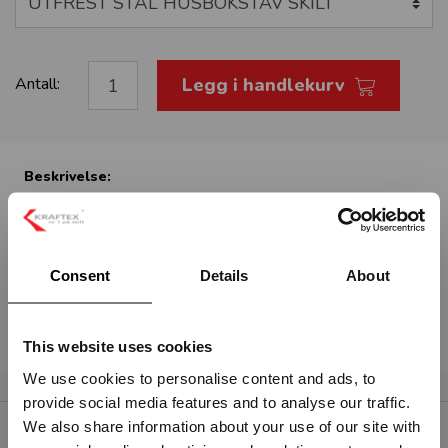
Legg i handlekurv
Antall:
Beskrivelse:
UTFREST STÅL HUSBOKSTAV SKILT
Høyde 100mm
Consent
Details
About
Festes med skruer og plugger (medfølger).
Les om om husnummerskilt her.
This website uses cookies
We use cookies to personalise content and ads, to
provide social media features and to analyse our traffic.
Vennligst velg portal
We also share information about your use of our site with