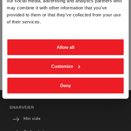
RELATERTE PRODUKTER
our social media, advertising and analytics partners who
may combine it with other information that you’ve
provided to them or that they’ve collected from your use
BEDRIFT
PRIVAT
of their services.
ekskl. mva.
inkl. mva.
Allow all
UTFREST STÅL HUSNUMMER SKILT
2172
Customize
Fra
kr 393,75
Deny
SNARVEIER
Min side