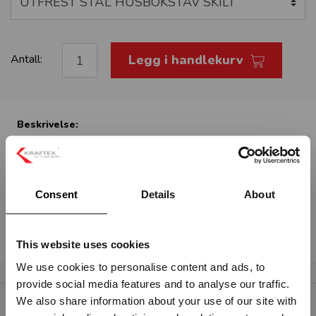
Legg i handlekurv
Antall:
Beskrivelse:
UTFREST STÅL HUSBOKSTAV SKILT
Høyde 100mm
Consent
Details
About
Festes med skruer og plugger (medfølger).
Les om om husnummerskilt her.
This website uses cookies
We use cookies to personalise content and ads, to
provide social media features and to analyse our traffic.
Vennligst velg portal
We also share information about your use of our site with