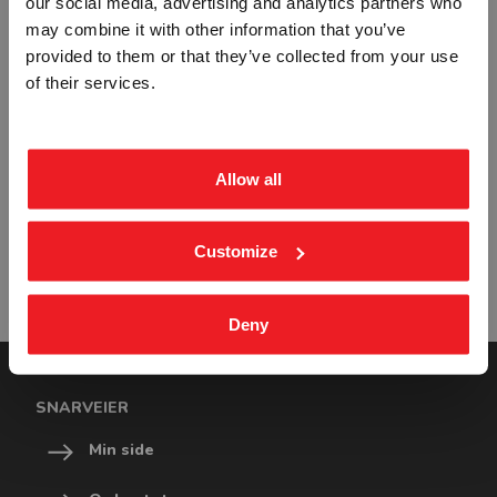
RELATERTE PRODUKTER
our social media, advertising and analytics partners who
may combine it with other information that you’ve
provided to them or that they’ve collected from your use
BEDRIFT
PRIVAT
of their services.
ekskl. mva.
inkl. mva.
Allow all
UTFREST STÅL HUSNUMMER SKILT
2172
Customize
Fra
kr 393,75
Deny
SNARVEIER
Min side