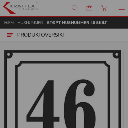
Kraftex - nr 1 på skilt
HJEM
-
HUSNUMMER
-
STØPT HUSNUMMER 46 SKILT
PRODUKTOVERSIKT