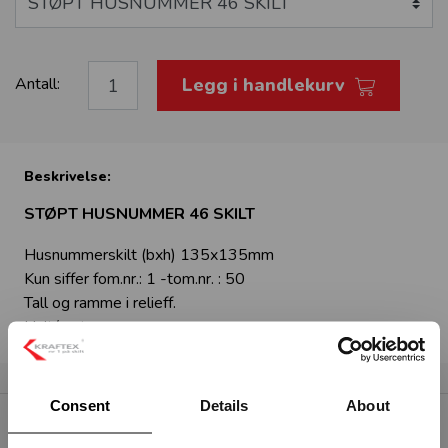
Legg i handlekurv
Antall:
Beskrivelse:
STØPT HUSNUMMER 46 SKILT
Husnummerskilt (bxh) 135x135mm
Kun siffer fom.nr.: 1 -tom.nr. : 50
Tall og ramme i relieff.
Hvit/sort
Consent
Details
About
RELATERTE PRODUKTER