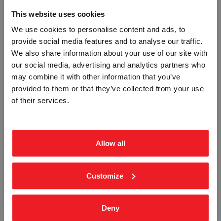
This website uses cookies
We use cookies to personalise content and ads, to
provide social media features and to analyse our traffic.
Vennligst velg portal
We also share information about your use of our site with
our social media, advertising and analytics partners who
may combine it with other information that you’ve
provided to them or that they’ve collected from your use
HUSNUMMER SPESIAL H150MM
STØPT HUSNUMMER 25 SKILT
BEDRIFT
PRIVAT
SKILT
of their services.
2525
ekskl. mva.
inkl. mva.
K-7
Fra
kr 933,75
Fra
kr 581,25
Allow all
Customize
Deny
UTFREST STÅL HUSNUMMER SKILT
BOKSTAV B - ALUMINIUM REFLEKS