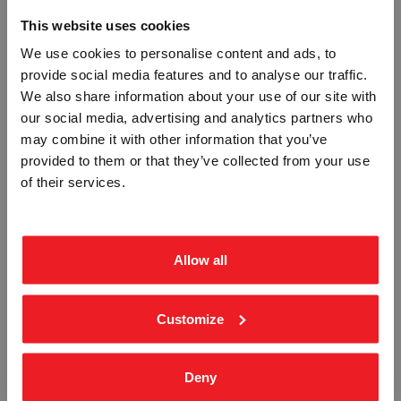
This website uses cookies
We use cookies to personalise content and ads, to
provide social media features and to analyse our traffic.
Vennligst velg portal
We also share information about your use of our site with
our social media, advertising and analytics partners who
may combine it with other information that you’ve
provided to them or that they’ve collected from your use
STØPT HUSNUMMER 25 SKILT
HUSNUMMER SPESIAL H150MM
BEDRIFT
PRIVAT
SKILT
of their services.
2525
ekskl. mva.
inkl. mva.
K-7
Fra
kr 581,25
Fra
kr 933,75
Allow all
Customize
Deny
UTFREST STÅL HUSNUMMER SKILT
BOKSTAV B - ALUMINIUM REFLEKS