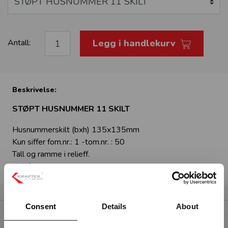
Legg i handlekurv
Antall:
Beskrivelse:
STØPT HUSNUMMER 11 SKILT
Husnummerskilt (bxh) 135x135mm
Kun siffer fom.nr.: 1 -tom.nr. : 50
Tall og ramme i relieff.
Hvit/sort
Consent
Details
About
RELATERTE PRODUKTER