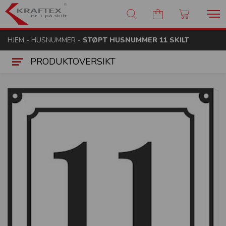
Kraftex - nr 1 på skilt
HJEM
-
HUSNUMMER
-
STØPT HUSNUMMER 11 SKILT
PRODUKTOVERSIKT