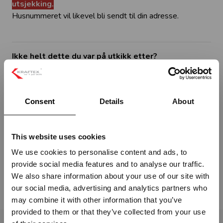
utsjekking.
Husnummeret vil likevel bli sendt til din adresse.
Ikke helt dette du var på utkikk etter?
Ta kontakt med oss hvis du har andre ønsker eller trenger
veiledning.
Kraftex leverer alt av skilt og dekor.
Consent
Details
About
Kontakt oss på en av følgende måter:
Bruk vårt
kontaktskjema.
This website uses cookies
Send oss en
e-post
(Hvis du ønsker å sende oss
We use cookies to personalise content and ads, to
ett vedlegg)
provide social media features and to analyse our traffic.
Ring oss på
tlf. 69 25 25 30
Vennligst velg portal
We also share information about your use of our site with
our social media, advertising and analytics partners who
may combine it with other information that you’ve
provided to them or that they’ve collected from your use
BEDRIFT
PRIVAT