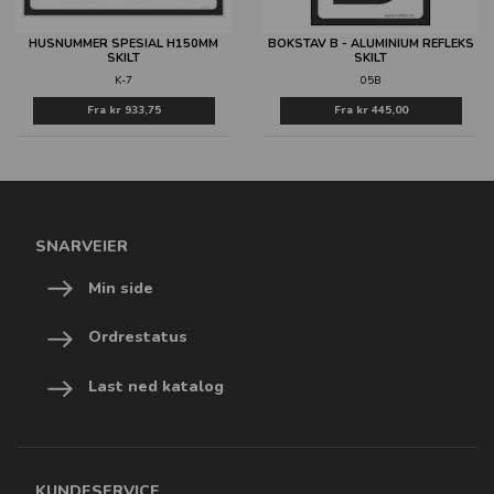
HUSNUMMER SPESIAL H150MM
BOKSTAV B - ALUMINIUM REFLEKS
SKILT
SKILT
K-7
05B
Fra
kr 933,75
Fra
kr 445,00
SNARVEIER
Min side
Ordrestatus
Last ned katalog
KUNDESERVICE