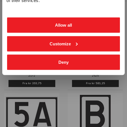
of their services.
ekskl. mva.
inkl. mva.
RELATERTE PRODUKTER
Allow all
Customize
Deny
UTFREST STÅL HUSNUMMER SKILT
STØPT HUSNUMMER 25 SKILT
2172
2525
Fra
kr 393,75
Fra
kr 581,25