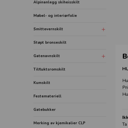
Alpinanlegg skiheisskilt
Møbel- og interiørfolie
Smittevernskilt
Skilt
Støpt bronseskilt
Sonemarkering - Sklisikker gulvfolie
B
Gatenavnskilt
Avstandmarkering - Sklisikker
gulvfolie
Gatenavn refleks aluminium
HU
Tilfluktsromskilt
Hygieneskjermer
Gatenavn støpt
Hu
Kumskilt
Banner
Pr
Hu
Festemateriell
Rollup
FHI plakater
Gatebukker
Ik
Merking av kjemikalier CLP
Ta