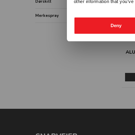
Vassdrag underskilt
Dørskilt
other information that you’ve
IMO Combination signs
Vassdrag påbudsskilt
Merkespray
Deny
Sprayboks
Linjemarkering
Vogner-Håndtak
ALU