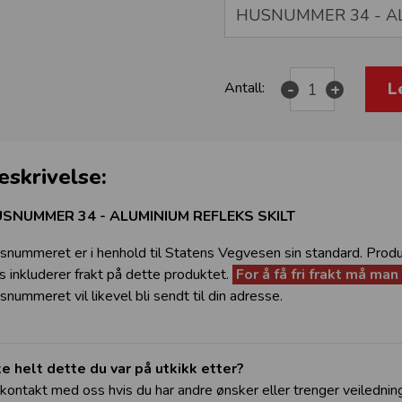
L
Antall:
-
+
eskrivelse:
SNUMMER 34 - ALUMINIUM REFLEKS SKILT
snummeret er i henhold til Statens Vegvesen sin standard. Produ
is inkluderer frakt på dette produktet.
For å få fri frakt må ma
snummeret vil likevel bli sendt til din adresse.
ke helt dette du var på utkikk etter?
 kontakt med oss hvis du har andre ønsker eller trenger veilednin