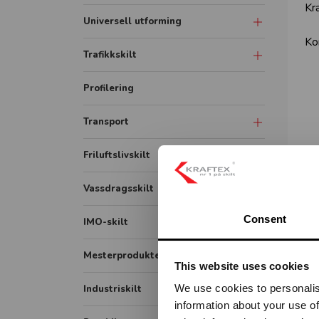
Kra
Universell utforming
Ko
Symbolskilt
Trafikkskilt
Skiltsystem
Forbudsskilt
Profilering
Taktile skilt
Tunnelskilt
Transport
Piktogram skilt
Varslingsutstyr
ADR / farlig gods
Friluftslivskilt
Opplysningsskilt
Lastebil
Fareskilt
Vassdragsskilt
Bildekor
Veiarbeid og arbeidsvarsling
Vassdrag målestav
Consent
IMO-skilt
Container
Påbudsskilt
Vassdrag opplysningsskilt
IMO Safety signs
Mesterprodukter
Markering
This website uses cookies
Vassdrag fareskilt
IMO Fire signs
We use cookies to personalis
Industriskilt
Vikeplikt og forskjørsrett
Vassdrag forbudsskilt
IMO ISPS signs
information about your use of