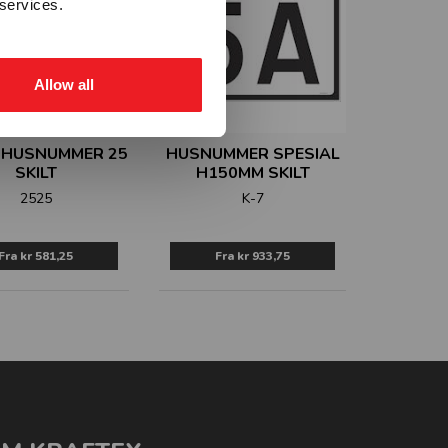
 services.
Allow all
 HUSNUMMER 25
HUSNUMMER SPESIAL
SKILT
H150MM SKILT
2525
K-7
Fra
kr 581,25
Fra
kr 933,75