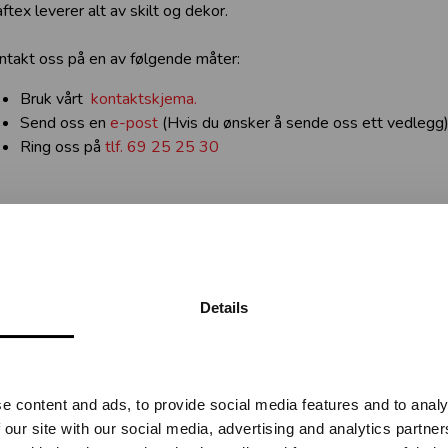
ftex leverer alt av skilt og dekor.
ntakt oss på en av følgende måter:
Bruk vårt
kontaktskjema.
Send oss en
e-post
(Hvis du ønsker å sende oss ett vedlegg
Ring oss på
tlf. 69 25 25 30
Details
Vennligst velg portal
RELATERTE PROD
e content and ads, to provide social media features and to analy
BEDRIFT
PRIVAT
 our site with our social media, advertising and analytics partn
ekskl. mva.
inkl. mva.