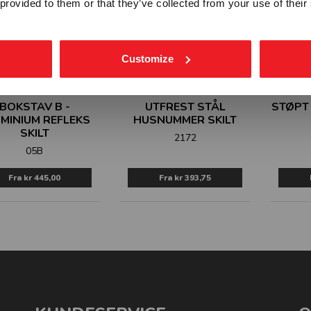
 provided to them or that they’ve collected from your use of their
Customize
BOKSTAV B -
UTFREST STÅL
STØPT
MINIUM REFLEKS
HUSNUMMER SKILT
SKILT
2172
05B
Fra
kr 445,00
Fra
kr 393,75