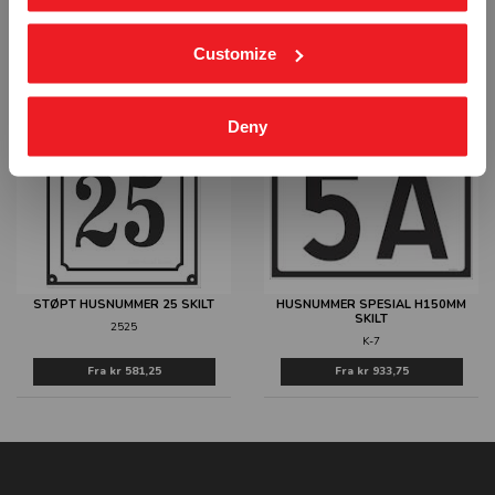
BOKSTAV B - ALUMINIUM REFLEKS
UTFREST STÅL HUSNUMMER SKILT
SKILT
2172
Customize
05B
Fra
kr 445,00
Fra
kr 393,75
Deny
STØPT HUSNUMMER 25 SKILT
HUSNUMMER SPESIAL H150MM
SKILT
2525
K-7
Fra
kr 581,25
Fra
kr 933,75