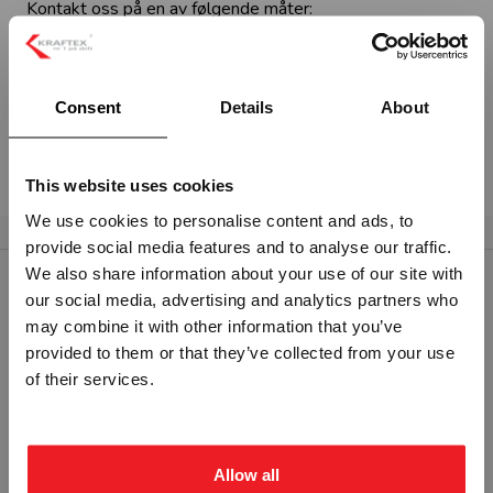
Kontakt oss på en av følgende måter:
Bruk vårt
kontaktskjema.
Send oss en
e-post
(Hvis du ønsker å sende oss
ett vedlegg)
Consent
Details
About
Ring oss på
tlf. 69 25 25 30
This website uses cookies
We use cookies to personalise content and ads, to
provide social media features and to analyse our traffic.
Vennligst velg portal
We also share information about your use of our site with
our social media, advertising and analytics partners who
RELATERTE PRODUKTER
may combine it with other information that you’ve
provided to them or that they’ve collected from your use
BEDRIFT
PRIVAT
of their services.
ekskl. mva.
inkl. mva.
Allow all