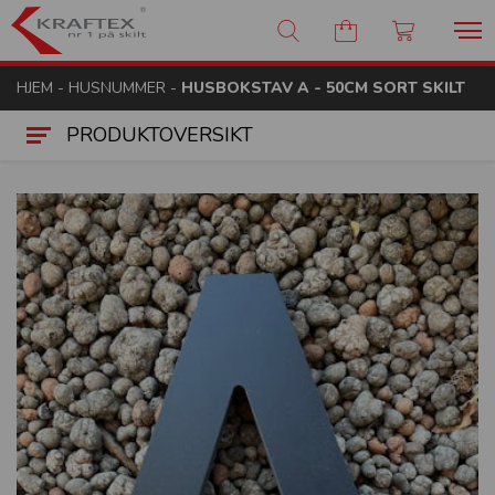
Kraftex - nr 1 på skilt
HJEM
-
HUSNUMMER
-
HUSBOKSTAV A - 50CM SORT SKILT
PRODUKTOVERSIKT