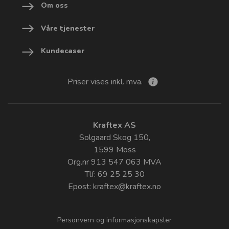
Om oss
Våre tjenester
Kundecaser
Priser vises inkl. mva.
Kraftex AS
Solgaard Skog 150,
1599 Moss
Org.nr 913 547 063 MVA
Tlf: 69 25 25 30
Epost:
kraftex@kraftex.no
Personvern og informasjonskapsler