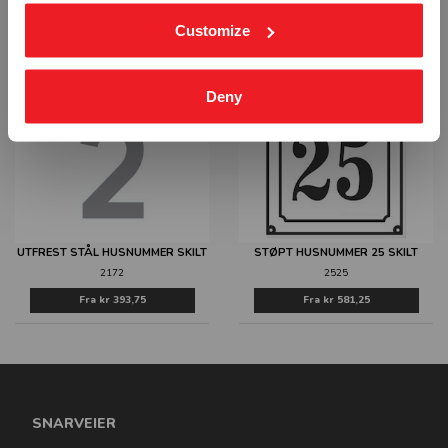
REFLEKS SKILT
SKILT
Customize
0505
05B
Fra
kr 445,00
Fra
kr 445,00
Deny
UTFREST STÅL HUSNUMMER SKILT
STØPT HUSNUMMER 25 SKILT
2172
2525
Fra
kr 393,75
Fra
kr 581,25
SNARVEIER