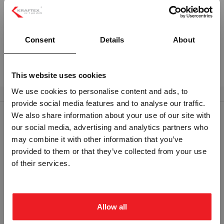
HUSBOKSTAV A - 50CM SORT SKILT
Utfrest husnummer. 19mm tykkelse.
Consent
Details
About
Monteres med festpigger og avstandsstykker.
Les mer om husnummer her.
This website uses cookies
We use cookies to personalise content and ads, to
provide social media features and to analyse our traffic.
Vennligst velg portal
We also share information about your use of our site with
RELATERTE PRODUKTER
our social media, advertising and analytics partners who
may combine it with other information that you’ve
provided to them or that they’ve collected from your use
BEDRIFT
PRIVAT
of their services.
ekskl. mva.
inkl. mva.
Allow all
HUSNUMMER 5 - ALUMINIUM
BOKSTAV B - ALUMINIUM REFLEKS