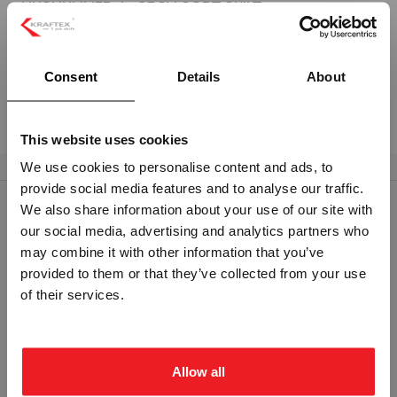
HUSNUMMER 4 - 25CM SORT SKILT
Utfrest husnummer. 19mm tykkelse.
Consent
Details
About
Monteres med festpigger og avstandsstykker.
Les mer om husnummer her.
This website uses cookies
We use cookies to personalise content and ads, to
provide social media features and to analyse our traffic.
Vennligst velg portal
We also share information about your use of our site with
RELATERTE PRODUKTER
our social media, advertising and analytics partners who
may combine it with other information that you’ve
provided to them or that they’ve collected from your use
BEDRIFT
PRIVAT
of their services.
ekskl. mva.
inkl. mva.
Allow all
HUSNUMMER 3 - 50CM SORT SKILT
HUSNUMMER 5 - ALUMINIUM