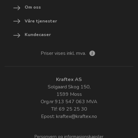
Om oss
Våre tjenester
Kundecaser
Priser vises inkl. mva.
Kraftex AS
Solgaard Skog 150,
1599 Moss
Org.nr 913 547 063 MVA
Tlf: 69 25 25 30
Epost:
kraftex@kraftex.no
Personvern og informasjonskapsler