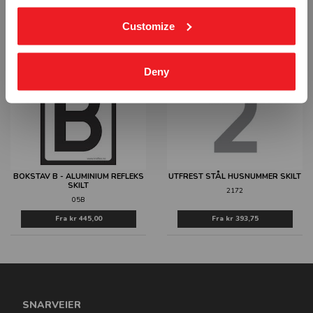
REFLEKS SKILT
031503
0505
Customize
Fra
kr 1 148,75
Fra
kr 445,00
Deny
BOKSTAV B - ALUMINIUM REFLEKS
UTFREST STÅL HUSNUMMER SKILT
SKILT
2172
05B
Fra
kr 445,00
Fra
kr 393,75
SNARVEIER