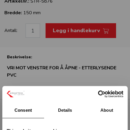
Artikkelnr.:
STR-5876
Bredde:
150 mm
Legg i handlekurv
Antall:
Beskrivelse:
VRI MOT VENSTRE FOR Å ÅPNE - ETTERLYSENDE
PVC
Consent
Details
About
RELATERTE PRODUKTER