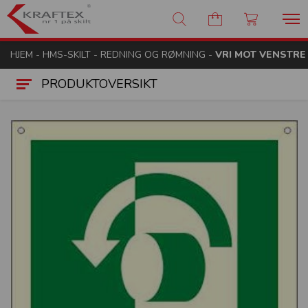
Kraftex - nr 1 på skilt
HJEM
-
HMS-SKILT
-
REDNING OG RØMNING
-
VRI MOT VENSTRE
PRODUKTOVERSIKT