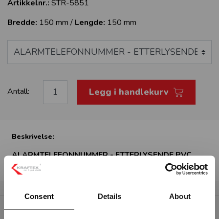
Artikkelnr.:
STR-5851
Bredde:
150 mm /
Lengde:
150 mm
Legg i handlekurv
Antall:
Beskrivelse:
ALARMTELEFONNUMMER - ETTERLYSENDE PVC
Consent
Details
About
RELATERTE PRODUKTER