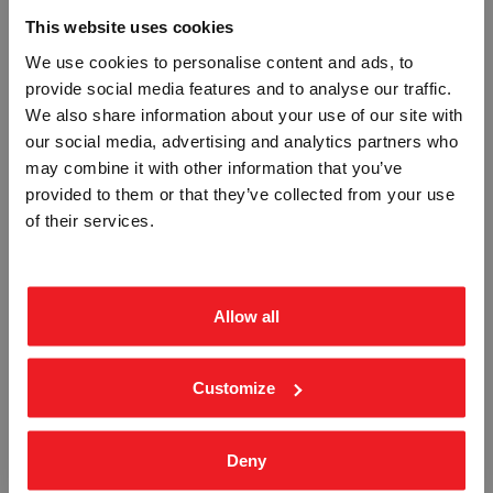
This website uses cookies
We use cookies to personalise content and ads, to
provide social media features and to analyse our traffic.
Vennligst velg portal
We also share information about your use of our site with
our social media, advertising and analytics partners who
may combine it with other information that you’ve
provided to them or that they’ve collected from your use
BEDRIFT
PRIVAT
HOVEDSTOPPEKRAN -
HJERTESTARTER PLOG -
of their services.
ETTERLYSENDE PVC
ETTERLYSENDE PVC
ekskl. mva.
inkl. mva.
STR-5852
STR-5853
Fra
kr 400,00
Fra
kr 547,50
Allow all
Customize
Deny