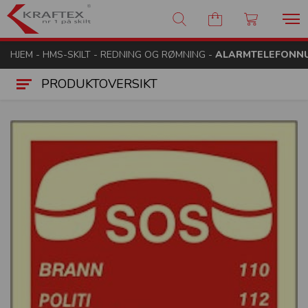
Kraftex - nr 1 på skilt
HJEM
-
HMS-SKILT
-
REDNING OG RØMNING
-
ALARMTELEFONNU
PRODUKTOVERSIKT