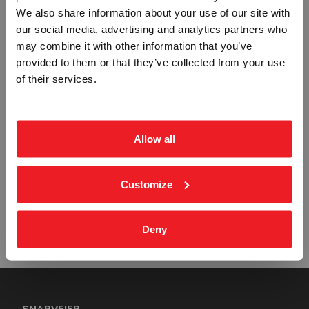
VENTILER FØR OG UNDER
KONTINUERLIG VENTILASJON SKILT
Vennligst velg portal
We also share information about your use of our site with
INNSTGNING SKILT
STP-2935
our social media, advertising and analytics partners who
STP-2934
may combine it with other information that you’ve
Fra
kr 196,25
Fra
kr 196,25
provided to them or that they’ve collected from your use
BEDRIFT
PRIVAT
of their services.
ekskl. mva.
inkl. mva.
Allow all
HOLD PÅ HANDLEVOGN SKILT
OPPBEVARES UTILGJENGELIG FOR
Customize
BARN SKILT
STP-2936
STP-2932
Fra
kr 196,25
Fra
kr 196,25
Deny