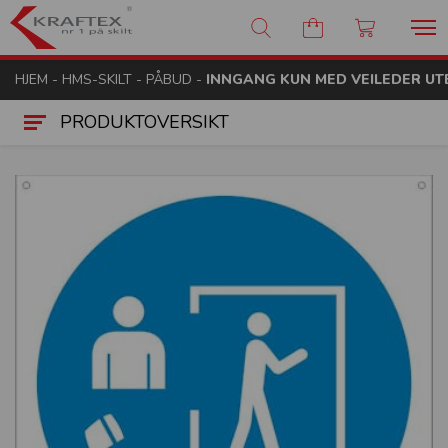
Kraftex - nr 1 på skilt
HJEM
-
HMS-SKILT
-
PÅBUD
-
INNGANG KUN MED VEILEDER UT
PRODUKTOVERSIKT