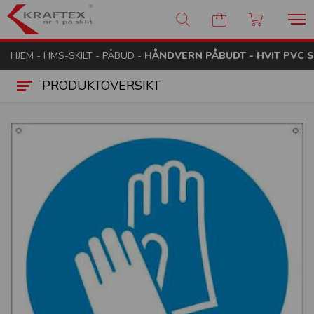
Kraftex - nr 1 på skilt
HJEM
-
HMS-SKILT
-
PÅBUD
-
HÅNDVERN PÅBUDT - HVIT PVC S
PRODUKTOVERSIKT