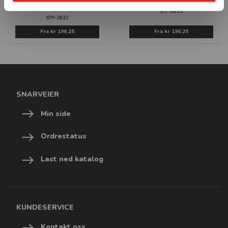
SYNLIGHETSBEKLEDNING PÅBUDT
VERNEDRESS PÅBUDT - HVIT PVC
SYMBOL - HVIT PVC SKILT
STP-2836
STP-2832
Fra
kr 196,25
Fra
kr 196,25
SNARVEIER
Min side
Ordrestatus
Last ned katalog
KUNDESERVICE
Kontakt oss