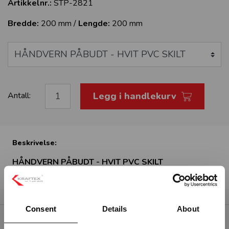
Artikkelnr.:
STP-2821
Bredde:
200 mm /
Lengde:
200 mm
Legg i handlekurv
Antall:
Beskrivelse:
HÅNDVERN PÅBUDT - HVIT PVC SKILT
Consent
Details
About
RELATERTE PRODUKTER