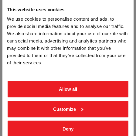
This website uses cookies
We use cookies to personalise content and ads, to
provide social media features and to analyse our traffic.
Vennligst velg portal
We also share information about your use of our site with
our social media, advertising and analytics partners who
may combine it with other information that you’ve
provided to them or that they’ve collected from your use
BEDRIFT
PRIVAT
FOTVERN PÅBUDT - HVIT PVC
ANSIKTSVERN PÅBUDT - HVIT PVC
of their services.
SKILT
SKILT
ekskl. mva.
inkl. mva.
STP-2826
STP-2831
Fra
kr 196,25
Fra
kr 196,25
Allow all
Customize
Deny