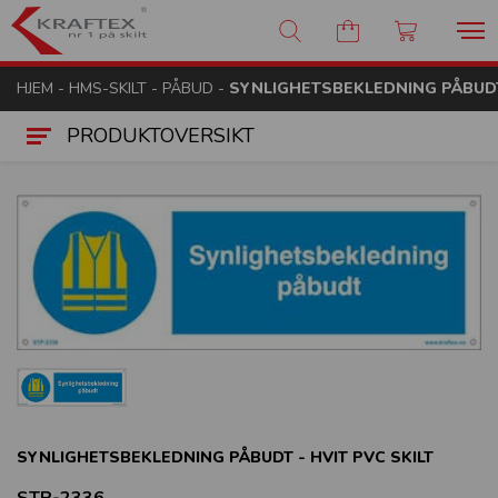
Kraftex - nr 1 på skilt
HJEM
-
HMS-SKILT
-
PÅBUD
-
SYNLIGHETSBEKLEDNING PÅBUDT 
PRODUKTOVERSIKT
SYNLIGHETSBEKLEDNING PÅBUDT - HVIT PVC SKILT
STP-2336