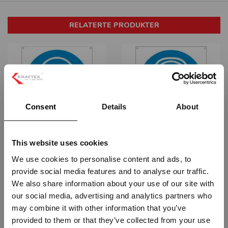
RELATERTE PRODUKTER
Consent
Details
About
ØYEVERN PÅBUDT - HVIT PVC
HØRSELVERN PÅBUDT - HVIT PVC
SKILT
SKILT
This website uses cookies
STP-2801
STP-2806
Fra
kr 196,25
Fra
kr 196,25
We use cookies to personalise content and ads, to
provide social media features and to analyse our traffic.
Vennligst velg portal
We also share information about your use of our site with
our social media, advertising and analytics partners who
may combine it with other information that you’ve
provided to them or that they’ve collected from your use
BEDRIFT
PRIVAT