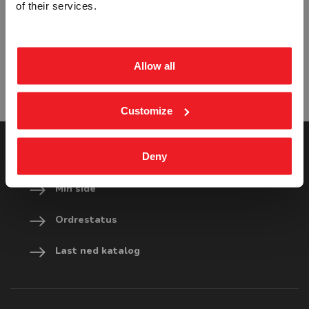
of their services.
ekskl. mva.
inkl. mva.
DOBBELT HØRSELVERN PÅBUDT -
ÅNDEDRETTSVERN PÅBUDT -
HVIT PVC SKILT
HVIT PVC SKILT
STP-2807
STP-2811
Allow all
Fra
kr 196,25
Fra
kr 196,25
Customize
Deny
SNARVEIER
Min side
Ordrestatus
Last ned katalog