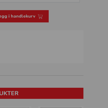
egg i handlekurv
UKTER