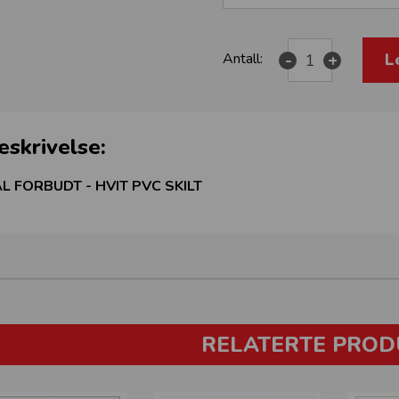
L
Antall:
-
+
eskrivelse:
L FORBUDT - HVIT PVC SKILT
RELATERTE PROD