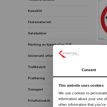
Rollup
Gatenavn støpt
Kumskilt
FHI plakater
Festemateriell
Skilt
Sonemarkering - Sklisikker gulvfolie
Gatebukker
Merking av kjemikalier CLP
HUND
Universell utforming
Symbolskilt
Trafikkskilt
Consent
Skiltsystem
Forbudsskilt
Profilering
Taktile skilt
This website uses cookies
Opplysningsskilt
Transport
Piktogram skilt
We use cookies to personalis
Fareskilt
information about your use of
ADR / farlig gods
Friluftslivskilt
Veiarbeid og arbeidsvarsling
other information that you’ve