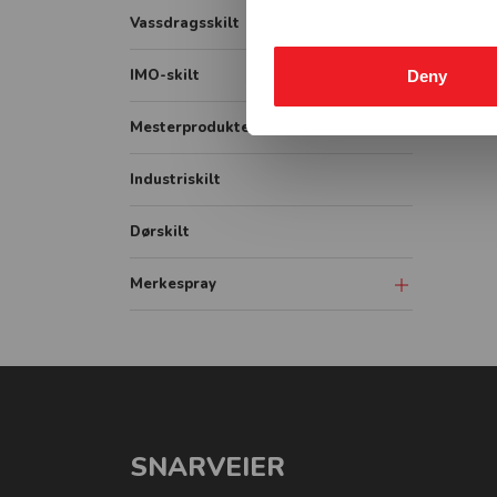
Lastebil
Påbudsskilt
Vassdragsskilt
Bildekor
Markering
Vassdrag målestav
IMO-skilt
Deny
Container
Vikeplikt og forskjørsrett
Vassdrag opplysningsskilt
IMO Safety signs
Mesterprodukter
Tunnelskilt
Vassdrag fareskilt
IMO Fire signs
Industriskilt
Varslingsutstyr
Vassdrag forbudsskilt
IMO ISPS signs
Vassdrag underskilt
Dørskilt
IMO Combination signs
Vassdrag påbudsskilt
Merkespray
Sprayboks
Linjemarkering
Vogner-Håndtak
SNARVEIER