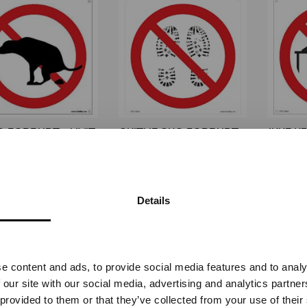
 FORBUDT - HVIT
SKITNE SKO FORBUDT -
IKKE K
PVC SKILT
HVIT PVC SKILT
HV
STF-3953
STF-3954
Fra
kr 196,25
Fra
kr 196,25
Details
Vennligst velg portal
e content and ads, to provide social media features and to analy
BEDRIFT
PRIVAT
 our site with our social media, advertising and analytics partn
ekskl. mva.
inkl. mva.
 provided to them or that they’ve collected from your use of their