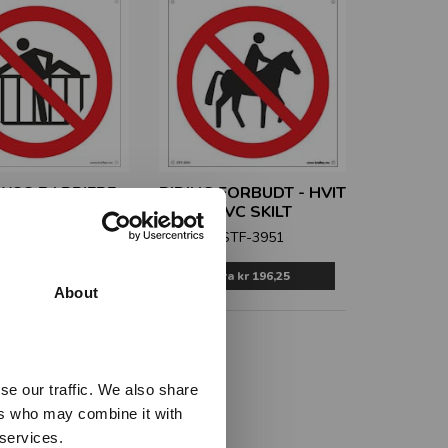
RYSS BARRIERE -
RIDING FORBUDT - HVIT
IT PVC SKILT
PVC SKILT
STF-3955
STF-3951
Fra
kr 196,25
Fra
kr 196,25
About
se our traffic. We also share
ers who may combine it with
 services.