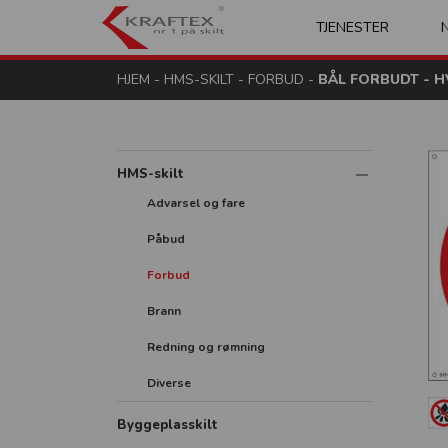
Kraftex - nr 1 på s
TJENESTER
HJEM
-
HMS-SKILT
-
FORBUD
-
BÅL FORBUDT - HV
HMS-skilt
Advarsel og fare
Påbud
Forbud
Brann
Redning og rømning
Diverse
Byggeplasskilt