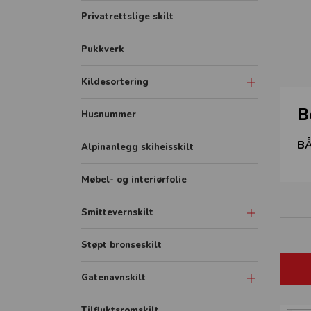
Privatrettslige skilt
Pukkverk
Kildesortering
B
Merkeordningen
Husnummer
Avfallsfraksjoner
BÅ
Alpinanlegg skiheisskilt
Møbel- og interiørfolie
Smittevernskilt
Avstandmarkering - Sklisikker
Støpt bronseskilt
gulvfolie
Gatenavnskilt
Hygieneskjermer
Banner
Gatenavn refleks aluminium
Tilfluktsromskilt