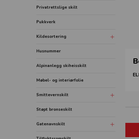
Privatrettslige skilt
Pukkverk
Kildesortering
Merkeordningen
Husnummer
B
Avfallsfraksjoner
Alpinanlegg skiheisskilt
EL
Møbel- og interiørfolie
Smittevernskilt
Skilt
Støpt bronseskilt
Sonemarkering - Sklisikker gulvfolie
Gatenavnskilt
Avstandmarkering - Sklisikker
gulvfolie
Gatenavn refleks aluminium
Tilfluktsromskilt