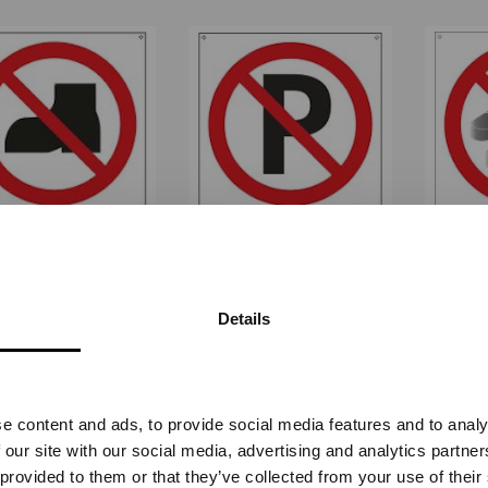
ESKO FORBUDT -
PARKERING FORBUDT -
MEDI
VIT PVC SKILT
HVIT PVC SKILT
R
FORBU
STF-3926
STF-3931
Details
Vennligst velg portal
Fra
kr 196,25
Fra
kr 196,25
e content and ads, to provide social media features and to analy
BEDRIFT
PRIVAT
 our site with our social media, advertising and analytics partn
ekskl. mva.
inkl. mva.
 provided to them or that they’ve collected from your use of their