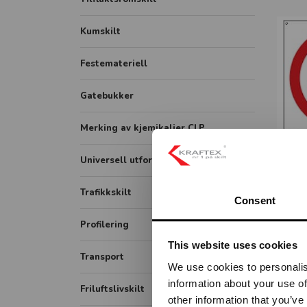
Hygieneskjermer
Gatenavn støpt
Kumskilt
Banner
Festemateriell
Rollup
FHI plakater
Gatebukker
Merking av kjemikalier CLP
UT
Universell utforming
H
Symbolskilt
Trafikkskilt
Consent
Skiltsystem
Forbudsskilt
Profilering
Taktile skilt
This website uses cookies
Tunnelskilt
Transport
Piktogram skilt
We use cookies to personalis
Varslingsutstyr
information about your use of
ADR / farlig gods
Friluftslivskilt
Opplysningsskilt
other information that you’ve