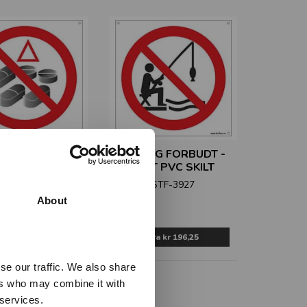
KAMENTER MED
FISKING FORBUDT -
USVIRKNING
HVIT PVC SKILT
DT - HVIT PVC
STF-3927
SKILT
About
STF-3940
Fra
kr 196,25
Fra
kr 196,25
se our traffic. We also share
ers who may combine it with
 services.