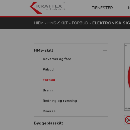
Kraftex - nr 1 på s
TJENESTER
HJEM
-
HMS-SKILT
-
FORBUD
-
ELEKTRONISK SIG
HMS-skilt
Advarsel og fare
Påbud
Forbud
Brann
Redning og rømning
Diverse
Byggeplasskilt