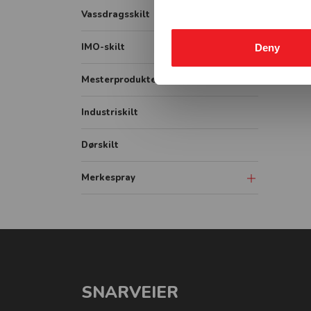
Lastebil
Fareskilt
Vassdragsskilt
Bildekor
Veiarbeid og arbeidsvarsling
Vassdrag målestav
IMO-skilt
Deny
Container
Påbudsskilt
Vassdrag opplysningsskilt
IMO Safety signs
Mesterprodukter
Markering
Vassdrag fareskilt
IMO Fire signs
Industriskilt
Vikeplikt og forskjørsrett
Vassdrag forbudsskilt
IMO ISPS signs
Vassdrag underskilt
Dørskilt
IMO Combination signs
Vassdrag påbudsskilt
Merkespray
Sprayboks
Linjemarkering
Vogner-Håndtak
SNARVEIER