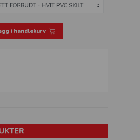
egg i handlekurv
UKTER