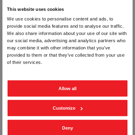
This website uses cookies
We use cookies to personalise content and ads, to
provide social media features and to analyse our traffic.
Vennligst velg portal
We also share information about your use of our site with
our social media, advertising and analytics partners who
may combine it with other information that you’ve
provided to them or that they’ve collected from your use
BEDRIFT
PRIVAT
UTESKO FORBUDT - HVIT PVC
PARKERING FORBUDT - HVIT PVC
of their services.
SKILT
SKILT
ekskl. mva.
inkl. mva.
STF-3926
STF-3931
Fra
kr 196,25
Fra
kr 196,25
Allow all
Customize
Deny
MEDIKAMENTER MED RUSVIRKNING
IKKE HOPP I VANNET - HVIT PVC