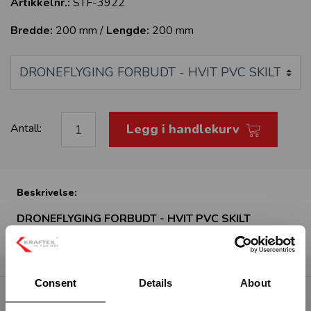
Artikkelnr.:
STF-3922
Bredde:
200 mm /
Lengde:
200 mm
Legg i handlekurv
Antall:
Beskrivelse:
DRONEFLYGING FORBUDT - HVIT PVC SKILT
Consent
Details
About
RELATERTE PRODUKTER