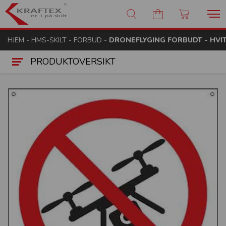
Kraftex - nr 1 på skilt
HJEM
-
HMS-SKILT
-
FORBUD
-
DRONEFLYGING FORBUDT - HVIT
PRODUKTOVERSIKT