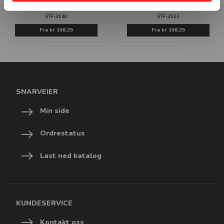
FORBUDT - HVIT PVC SKILT
SKILT
STF-3940
STF-3923
Fra
kr 196,25
Fra
kr 196,25
SNARVEIER
Min side
Ordrestatus
Last ned katalog
KUNDESERVICE
Kontakt oss