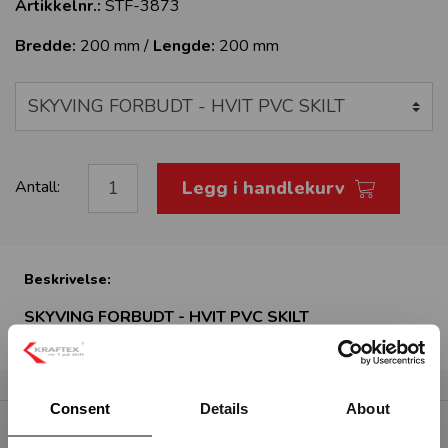
Artikkelnr.:
STF-3873
Bredde:
200 mm /
Lengde:
200 mm
Legg i handlekurv
Antall:
Beskrivelse:
SKYVING FORBUDT - HVIT PVC SKILT
Consent
Details
About
RELATERTE PRODUKTER