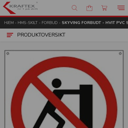
Kraftex - nr 1 på skilt
HJEM
-
HMS-SKILT
-
FORBUD
-
SKYVING FORBUDT - HVIT PVC S
PRODUKTOVERSIKT