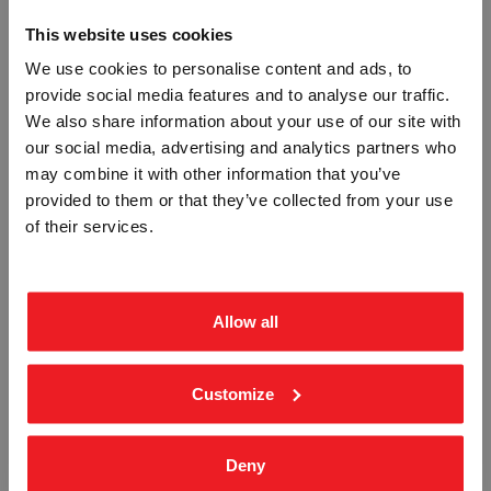
This website uses cookies
We use cookies to personalise content and ads, to
provide social media features and to analyse our traffic.
Vennligst velg portal
We also share information about your use of our site with
our social media, advertising and analytics partners who
may combine it with other information that you’ve
provided to them or that they’ve collected from your use
BEDRIFT
PRIVAT
FRAKT AV MENNESKER I HEISEN
BRUK AV HEIS VED BRANN
of their services.
FORBUDT - HVIT PVC SKILT
FORBUDT - HVIT PVC SKILT
ekskl. mva.
inkl. mva.
STF-3874
STF-3875
Fra
kr 196,25
Fra
kr 196,25
Allow all
Customize
Deny