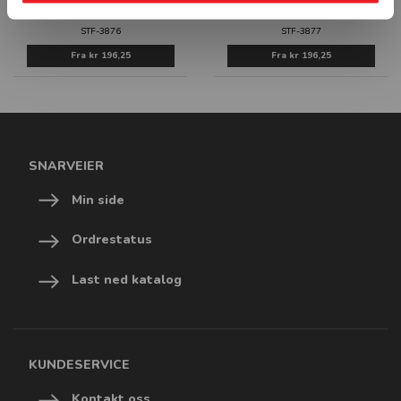
IKKE BRUK DET UFERDIGE
HANSKER FORBUDT - HVIT PVC
STILLASET - HVIT PVC SKILT
SKILT
STF-3876
STF-3877
Fra
kr 196,25
Fra
kr 196,25
SNARVEIER
Min side
Ordrestatus
Last ned katalog
KUNDESERVICE
Kontakt oss