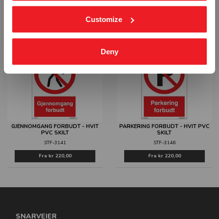
FARLIG OMRÅDE ADGANG
UVEDKOMMENDE INGEN ADGANG -
FORBUDT - HVIT PVC SKILT
HVIT PVC SKILT
Customize
STF-3131
STF-3136
Fra
kr 220,00
Fra
kr 220,00
Deny
GJENNOMGANG FORBUDT - HVIT
PARKERING FORBUDT - HVIT PVC
PVC SKILT
SKILT
STF-3141
STF-3146
Fra
kr 220,00
Fra
kr 220,00
SNARVEIER