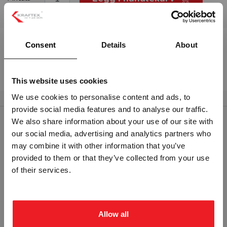
Beskrivelse:
Consent
Details
About
ADGANG FORBUDT - HVIT PVC SKILT
This website uses cookies
We use cookies to personalise content and ads, to
provide social media features and to analyse our traffic.
Vennligst velg portal
We also share information about your use of our site with
RELATERTE PRODUKTER
our social media, advertising and analytics partners who
may combine it with other information that you’ve
provided to them or that they’ve collected from your use
BEDRIFT
PRIVAT
of their services.
ekskl. mva.
inkl. mva.
Allow all