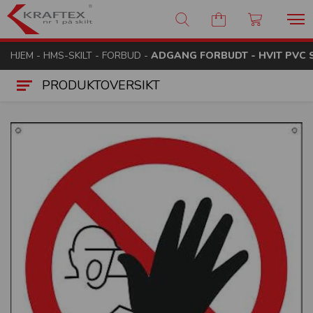
Kraftex - nr 1 på skilt
HJEM
-
HMS-SKILT
-
FORBUD
-
ADGANG FORBUDT - HVIT PVC S
PRODUKTOVERSIKT