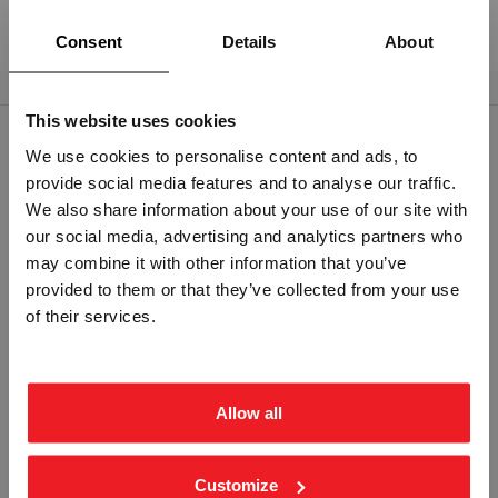
Standard: ISO 7010
Consent
Details
About
This website uses cookies
We use cookies to personalise content and ads, to
RELATERTE PRODUKTER
provide social media features and to analyse our traffic.
Vennligst velg portal
We also share information about your use of our site with
our social media, advertising and analytics partners who
may combine it with other information that you’ve
provided to them or that they’ve collected from your use
BEDRIFT
PRIVAT
of their services.
ekskl. mva.
inkl. mva.
FIXED FIRE EXTINGUISHNG
BRANNSLOKN.TROMMEL PLOG -
INSTALLATION - ETTERLYSENDE
ETTERLYSENDE PVC
PVC
Allow all
STB-4886
STB-4885
Fra
kr 400,00
Fra
kr 547,50
Customize