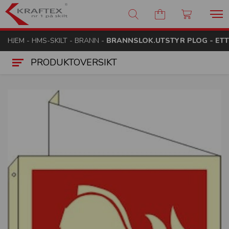
Kraftex - nr 1 på skilt
HJEM
-
HMS-SKILT
-
BRANN
-
BRANNSLOK.UTSTYR PLOG - ET
PRODUKTOVERSIKT